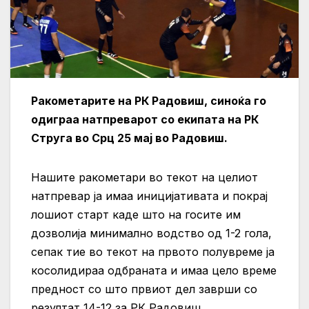
Ракометарите на РК Радовиш, синоќа го
одиграа натпреварот со екипата на РК
Струга во Срц 25 мај во Радовиш.
Нашите ракометари во текот на целиот
натпревар ја имаа иницијативата и покрај
лошиот старт каде што на госите им
дозволија минимално водство од 1-2 гола,
сепак тие во текот на првото полувреме ја
косолидираа одбраната и имаа цело време
предност со што првиот дел заврши со
резултат 14-12 за РК Радовиш.