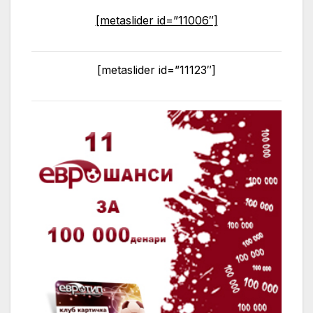
[metaslider id=”11006″]
[metaslider id=”11123″]