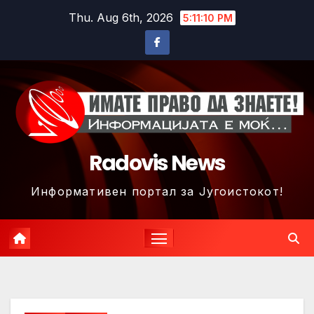
Skip
Thu. Aug 6th, 2026
5:11:13 PM
to
content
Radovis News
Информативен портал за Југоистокот!