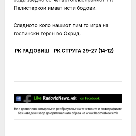
Пелистеркои имаат исти бодови.
Следното коло нашиот тим го игра на
гостински терен во Охрид.
РК РАДОВИШ – РК СТРУГА 29-27 (14-12)