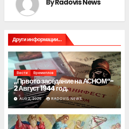
By
Radovis News
Други информации...
Вести
Времеплов
„Првото заседание на АСНОМ“-
2 Август 1944 год.
AUG 2, 2026
RADOVIS NEWS