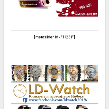
[metaslider id=”11231″]