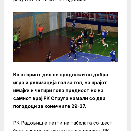
Во вториот дел се продолжи со добра
игра и релизација гол за гол, на крајот
имајки и четири гола предност но на
самиот крај РК Струга намали со два
погодоци за конечните 29-27.
РК Радовиш е петти на табелата со шест
бода заедно со четвртопласираниот РК