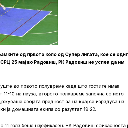
рамките од првото коло од Супер лигата, кое се оди
 СРЦ 25 мај во Радовиш, РК Радовиш не успеа да им
 уште во првото полувреме каде што гостите имаа
т 11-10 на пауза, второто полувреме започна со исто
држуваше својата предност за на крај се израдува на
ки ја домашната екипа со резултат 19-22.
о 11 гола беше најефикасен. РК Радовиш ефикасноста 