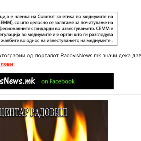
тографии од порталот RadovisNews.mk значи дека да
слови