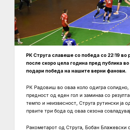
РК Струга славеше со победа со 22:19 во 
после скоро цела година пред публика во
подари победа на нашите верни фанови.
РК Радовиш во оваа коло одигра солидно,
предност од еден гол и заминаа со резулта
темпо и неизвесност, Струга рутински ја о
првите три бода од оваа сезона совладувај
Ракометарот од Струга, Бобан Блажевски с