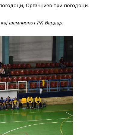
погодоци, Органџиев три погодоци.
 кај шампионот РК Вардар.