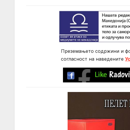
Преземањето содржини и фо
согласност на нaведените
У