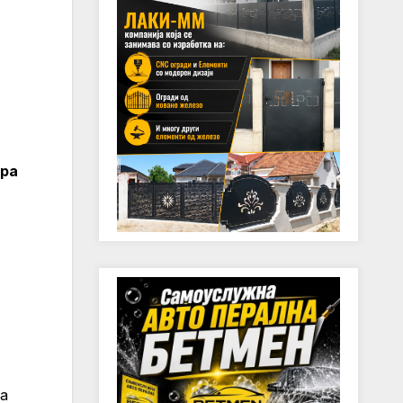
гра
ја