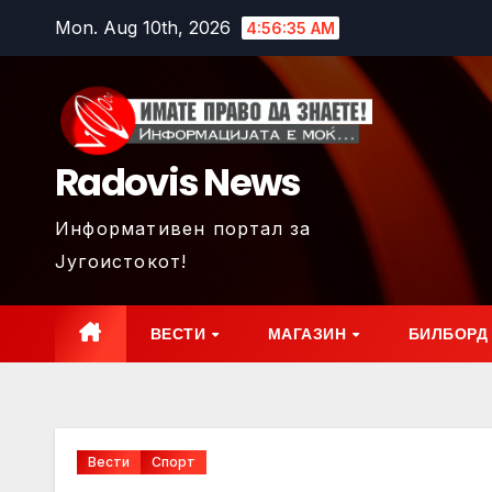
Skip
Mon. Aug 10th, 2026
4:56:36 AM
to
content
Radovis News
Информативен портал за
Југоистокот!
ВЕСТИ
МАГАЗИН
БИЛБОРД
Вести
Спорт