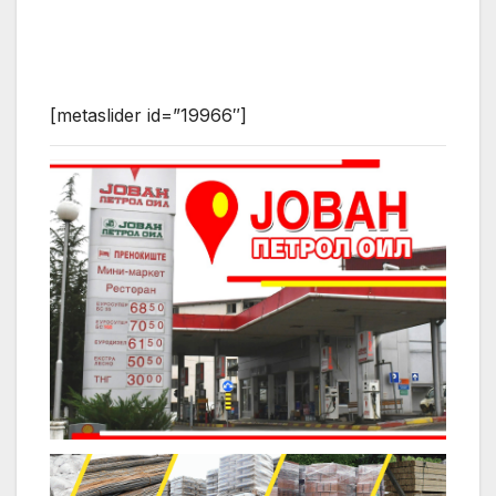
[metaslider id=”19966″]