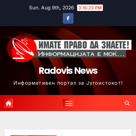
Skip
Sun. Aug 9th, 2026
3:16:26 PM
to
content
Radovis News
Информативен портал за Југоистокот!