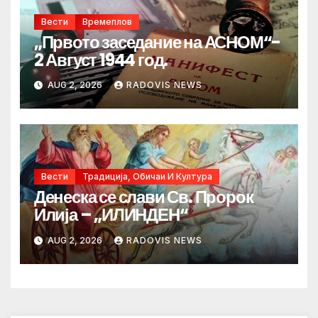
Вести
Времеплов
„Првото заседание на АСНОМ“-
2 Август 1944 год.
AUG 2, 2026
RADOVIS NEWS
Вести
Традиција, Обичаи И Култура
Денеска се слави Св. Пророк
Илија – „ИЛИНДЕН“
AUG 2, 2026
RADOVIS NEWS