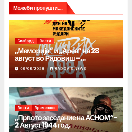
Можеби пропушти....
Билборд
Вести
„Меморија“ и „Ареа“ на 28
август во Радовиш –
продолжува традицијата за
09/08/2026
RADOVIS NEWS
Денот на македонските рудари
Вести
Времеплов
„Првото заседание на АСНОМ“-
2 Август 1944 год.