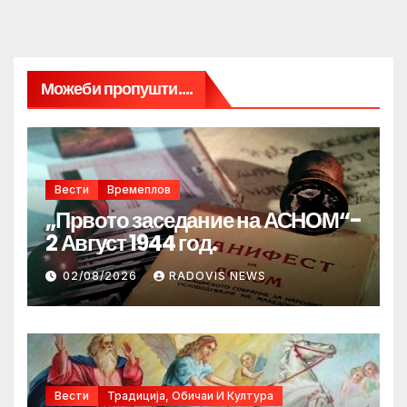
Можеби пропушти....
Вести
Времеплов
„Првото заседание на АСНОМ“-
2 Август 1944 год.
02/08/2026
RADOVIS NEWS
Вести
Традиција, Обичаи И Култура