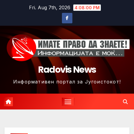
Skip
Fri. Aug 7th, 2026
4:08:03 PM
to
content
Radovis News
Информативен портал за Југоистокот!