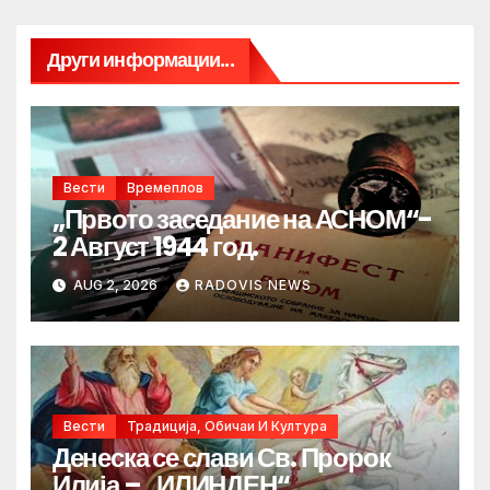
Други информации...
Вести
Времеплов
„Првото заседание на АСНОМ“-
2 Август 1944 год.
AUG 2, 2026
RADOVIS NEWS
Вести
Традиција, Обичаи И Култура
Денеска се слави Св. Пророк
Илија – „ИЛИНДЕН“