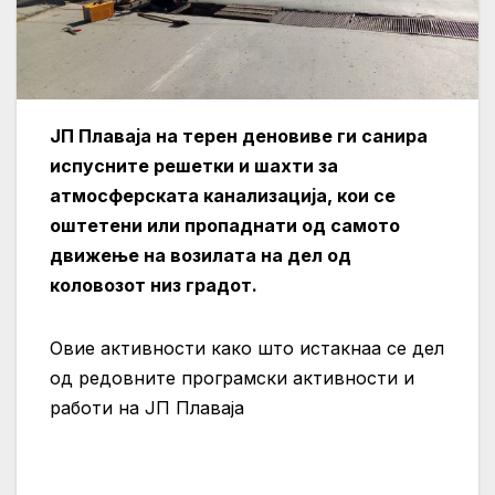
ЈП Плаваја на терен деновиве ги санира
испусните решетки и шахти за
атмосферската канализација, кои се
оштетени или пропаднати од самото
движење на возилата на дел од
коловозот низ градот.
Овие активности како што истакнаа се дел
од редовните програмски активности и
работи на ЈП Плаваја