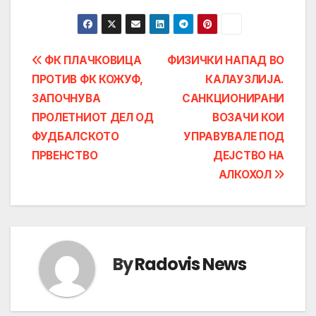
Post
ФК ПЛАЧКОВИЦА
ФИЗИЧКИ НАПАД ВО
ПРОТИВ ФК КОЖУФ,
КАЛАУЗЛИЈА.
navigation
ЗАПОЧНУВА
САНКЦИОНИРАНИ
ПРОЛЕТНИОТ ДЕЛ ОД
ВОЗАЧИ КОИ
ФУДБАЛСКОТО
УПРАВУВАЛЕ ПОД
ПРВЕНСТВО
ДЕЈСТВО НА
АЛКОХОЛ
By
Radovis News