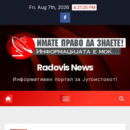
Skip
Fri. Aug 7th, 2026
4:21:28 PM
to
content
Radovis News
Информативен портал за Југоистокот!