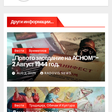
Други информации...
Вести
Времеплов
„Првото заседание на АСНОМ“-
2 Август 1944 год.
AUG 2, 2026
RADOVIS NEWS
Вести
Традиција, Обичаи И Култура