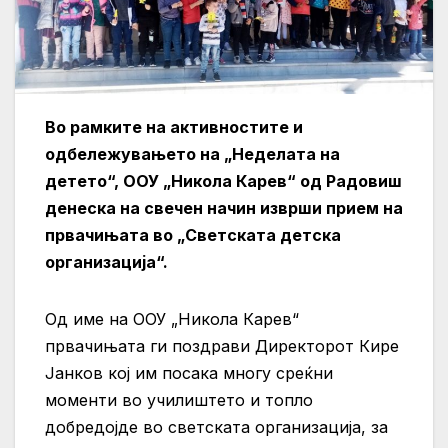
Во рамките на активностите и
одбележувањето на „Неделата на
детето“, ООУ „Никола Карев“ од Радовиш
денеска на свечен начин изврши прием на
првачињата во „Светската детска
организација“.
Од име на ООУ „Никола Карев“
првачињата ги поздрави Директорот Кире
Јанков кој им посака многу среќни
моменти во училиштето и топло
добредојде во светската организација, за