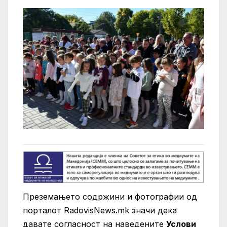
Преземањето содржини и фотографии од
порталот RadovisNews.mk значи дека
давате согласност на нaведените
Услови