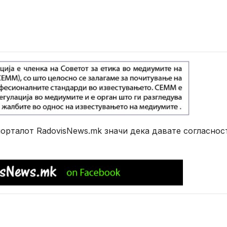
рталот RadovisNews.mk значи дека давате согласнос