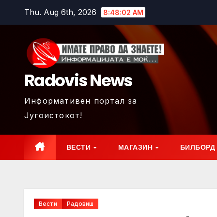
Skip
Thu. Aug 6th, 2026
8:48:03 AM
to
content
Radovis News
Информативен портал за
Југоистокот!
ВЕСТИ
МАГАЗИН
БИЛБОРД
Вести
Радовиш