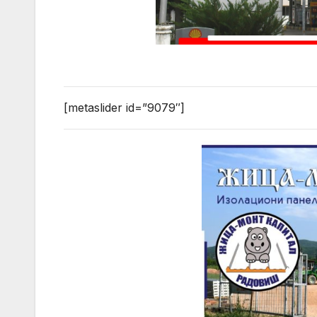
[metaslider id=”9079″]