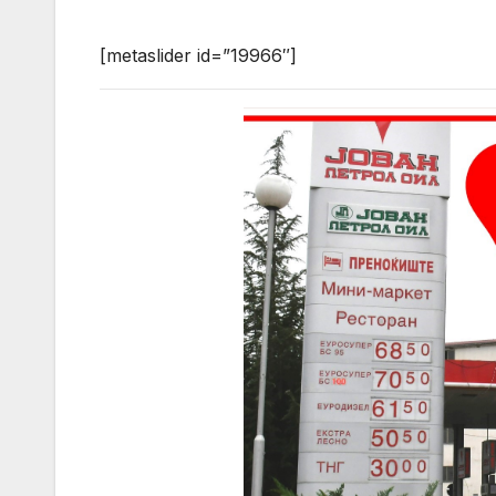
[metaslider id=”19966″]