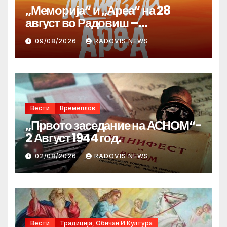
„Меморија“ и „Ареа“ на 28
август во Радовиш –
продолжува традицијата за
09/08/2026
RADOVIS NEWS
Денот на македонските рудари
Вести
Времеплов
„Првото заседание на АСНОМ“-
2 Август 1944 год.
02/08/2026
RADOVIS NEWS
Вести
Традиција, Обичаи И Култура