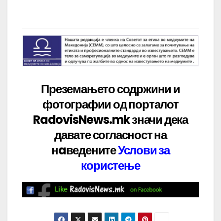
Преземањето содржини и
фотографии од порталот
RadovisNews.mk значи дека
давате
согласност на
нaведените
Услови за
користење