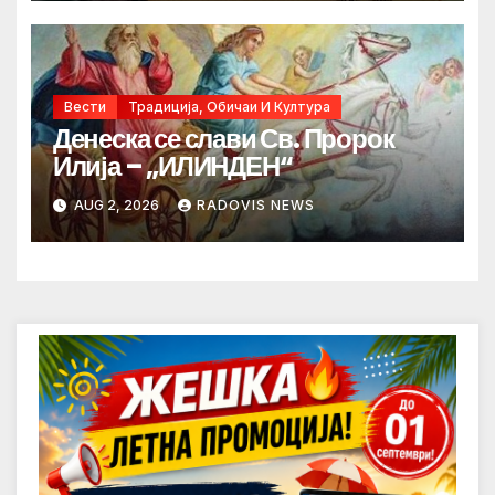
Вести
Традиција, Обичаи И Култура
Денеска се слави Св. Пророк
Илија – „ИЛИНДЕН“
AUG 2, 2026
RADOVIS NEWS