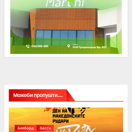
Можеби пропушти....
Билборд
Вести