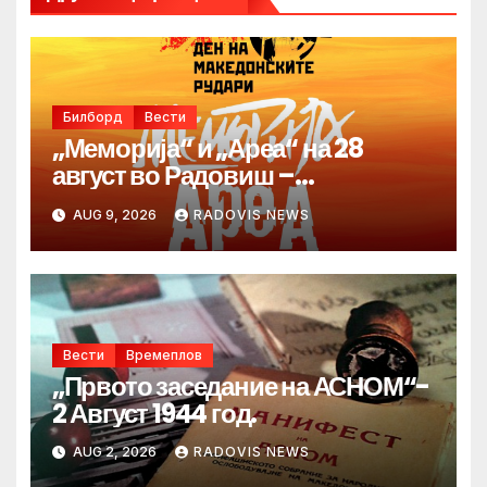
Билборд
Вести
„Меморија“ и „Ареа“ на 28
август во Радовиш –
продолжува традицијата за
AUG 9, 2026
RADOVIS NEWS
Денот на македонските рудари
Вести
Времеплов
„Првото заседание на АСНОМ“-
2 Август 1944 год.
AUG 2, 2026
RADOVIS NEWS