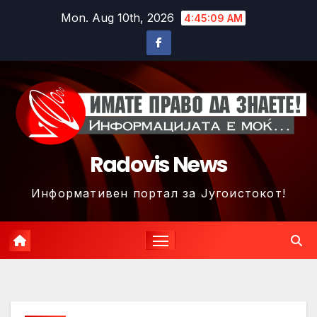
Skip
Mon. Aug 10th, 2026
4:45:11 AM
to
content
Radovis News
Информативен портал за Југоистокот!