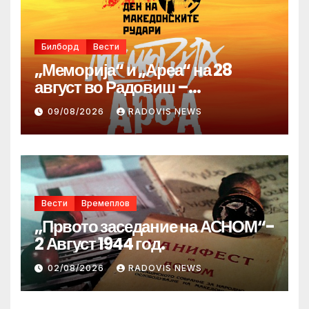
Билборд
Вести
„Меморија“ и „Ареа“ на 28
август во Радовиш –
продолжува традицијата за
09/08/2026
RADOVIS NEWS
Денот на македонските рудари
Вести
Времеплов
„Првото заседание на АСНОМ“-
2 Август 1944 год.
02/08/2026
RADOVIS NEWS