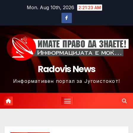
Skip
Mon. Aug 10th, 2026
2:21:26 AM
to
content
Radovis News
Информативен портал за Југоистокот!