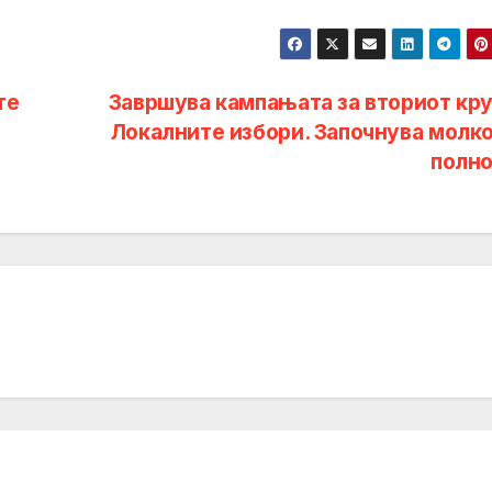
те
Завршува кампањата за вториот кру
Локалните избори. Започнува молко
полно