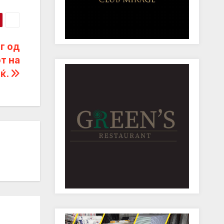
г од
т на
ќ.