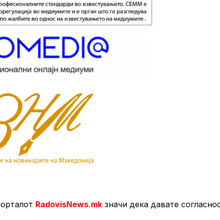
порталот
RadovisNews.mk
значи дека давате согласно