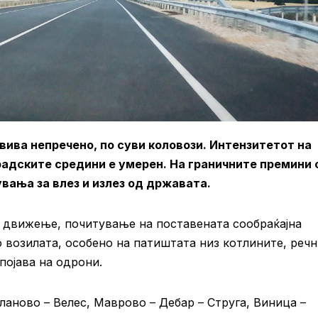
ива непречено, по суви коловози. Интензитетот на
радските средини е умерен. На граничните премини 
вања за влез и излез од државата.
 движење, почитување на поставената сообраќајна
 возилата, особено на патиштата низ котлините, реч
појава на одрони.
ланово – Велес, Маврово – Дебар – Струга, Виница –