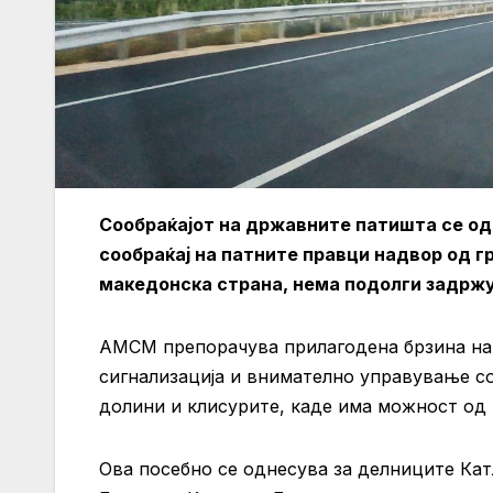
Сообраќајот на државните патишта се одв
сообраќај на патните правци надвор од г
македонска страна, нема подолги задржу
АМСМ препорачува прилагодена брзина на
сигнализација и внимателно управување со
долини и клисурите, каде има можност од 
Ова посебно се однесува за делниците Кат