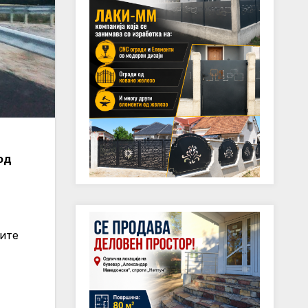
од
ните