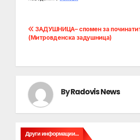
Post
ЗАДУШНИЦА– спомен за починати
(Митровденска задушница)
navigation
By
Radovis News
Други информации...