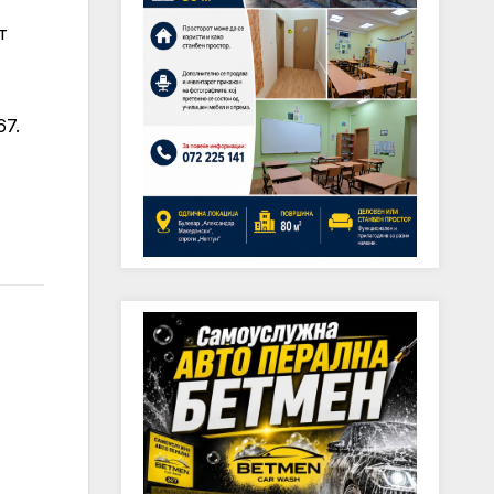
т
67.