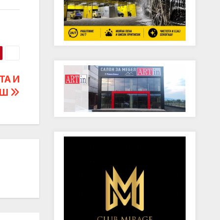
ТА И
ИШ