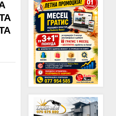
А
АТА
ТА