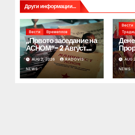
Други информации...
Вести
Вести
Времеплов
Традиц
„Првото заседание на
Дене
АСНОМ“- 2 Август
Прор
1944 год.
„ИЛ
AUG 2, 2026
RADOVIS
AUG 2
NEWS
NEWS