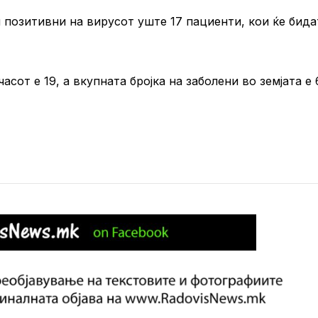
 позитивни на вирусот уште 17 пациенти, кои ќе бида
асот е 19, а вкупната бројка на заболени во земјата е 