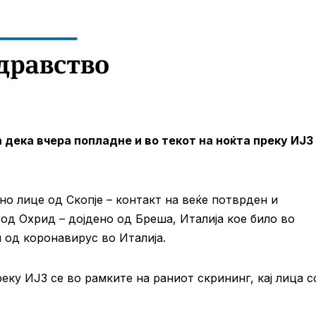
ека вчера попладне и во текот на ноќта преку ИЈЗ
но лице од Скопје – контакт на веќе потврден и
од Охрид – дојдено од Бреша, Италија кое било во
 од коронавирус во Италија.
ку ИЈЗ се во рамките на раниот скрининг, кај лица с