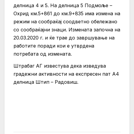
делница 4 и 5. На делница 5 Подмоље –
Охрид км.5+861 до км.9+835 има измена на
режим на сообраќај соодветно обележано
со сообраќајни знаци. Измената започна на
20.03.2020 г. и ќе трае до завршување на
работите поради кои е утврдена
потребата од измената.
Штрабаг АГ известува дека изведува
градежни активности на експресен пат А4
делница Штип – Радовиш.