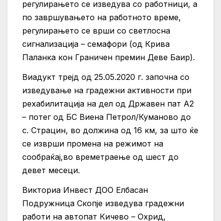
регулирањето се изведува со работници, а
по завршувањето на работното време,
регулирањето се врши со светлосна
сигнализација – семафори (од Крива
Паланка кон Граничен премин Деве Баир).
Виадукт трејд од 25.05.2020 г. започна со
изведување на градежни активности при
рехабилитација на дел од Државен пат А2
– потег од БС Виена Петрол/Куманово до
с. Страцин, во должина од 16 км, за што ќе
се изврши промена на режимот на
сообраќај,во времетраење од шест до
девет месеци.
Викториа Инвест ДОО Елбасан
Подружница Скопје изведува градежни
работи на автопат Кичево – Охрид,