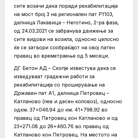
сите возачи дека поради рехабилитација
на мост број 3 на регионален пат Р1103,
делница Лакавица – Неготино, 2-ра фаза,
од 24.03.2021 се забранува движење за
сите видови на возила, односно целосно
ќе се затвори сообраќајот на овој патен
правец во времетраење од 5 месеци.
ДГ Бетон АД – Скопје известува дека се
изведуваат градежни работи за
рехабилитација со проширување на
Државен пат А1, делница Петровец –
Катланово (лев и десен коловоз), односно
одкм. 37+046.94 до км. 41+798.92 во
правец од Петровец кон Катланово и од
23+271.08 до 28+460.76 во правец од
Катланово кон Петровец. На местото на