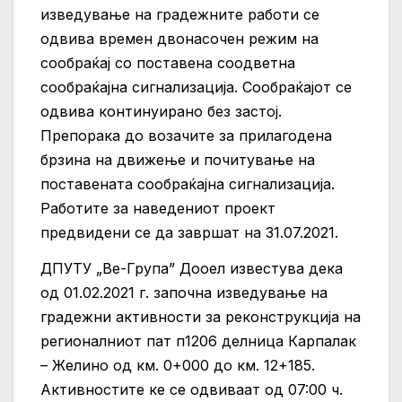
изведување на градежните работи се
одвива времен двонасочен режим на
сообраќај со поставена соодветна
сообраќајна сигнализација. Сообраќајот се
одвива континуирано без застој.
Препорака до возачите за прилагодена
брзина на движење и почитување на
поставената сообраќајна сигнализација.
Работите за наведениот проект
предвидени се да завршат на 31.07.2021.
ДПУТУ „Ве-Група” Дооел известува дека
од 01.02.2021 г. започна изведување на
градежни активности за реконструкција на
регионалниот пат п1206 делница Карпалак
– Желино од км. 0+000 до км. 12+185.
Активностите ке се одвиваат од 07:00 ч.