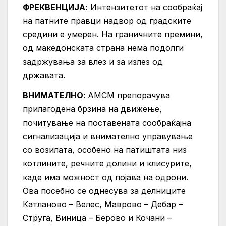
ФРЕКВЕНЦИЈА:
Интензитетот на сообраќај
на патните правци надвор од градските
средини е умерен. На граничните премини,
од македонската страна нема подолги
задржувања за влез и за излез од
државата.
ВНИМАТЕЛНО
: АМСМ препорачува
прилагодена брзина на движење,
почитување на поставената сообраќајна
сигнализација и внимателно управување
со возилата, особено на патиштата низ
котлините, речните долини и клисурите,
каде има можност од појава на одрони.
Ова посебно се однесува за делниците
Катланово – Велес, Маврово – Дебар –
Струга, Виница – Берово и Кочани –