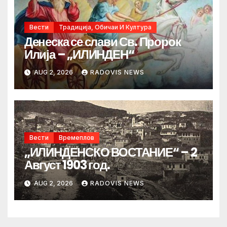
Вести
Традиција, Обичаи И Култура
Денеска се слави Св. Пророк
Илија – „ИЛИНДЕН“
AUG 2, 2026
RADOVIS NEWS
Вести
Времеплов
„ИЛИНДЕНСКО ВОСТАНИЕ“ – 2
Август 1903 год.
AUG 2, 2026
RADOVIS NEWS