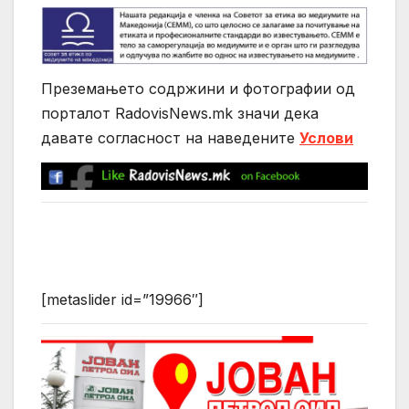
Преземањето содржини и фотографии од
порталот RadovisNews.mk значи дека
давате согласност на нaведените
Услови
[metaslider id=”19966″]