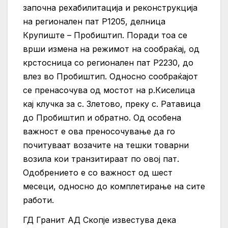
започна рехабилитација и реконструкција
на регионален пат Р1205, делница
Крупиште – Пробиштип. Поради тоа се
врши измена на режимот на сообраќај, од
крстосница со регионален пат Р2230, до
влез во Пробиштип. Односно сообраќајот
се пренасочува од мостот на р.Киселица
кај клучка за с. Злетово, преку с. Ратавица
до Пробиштип и обратно. Од особена
важност е ова преносочување да го
почитуваат возачите на тешки товарни
возила кои транзитираат по овој пат.
Одобрението е со важност од шест
месеци, односно до комплетирање на сите
работи.
ГД Гранит АД Скопје известува дека