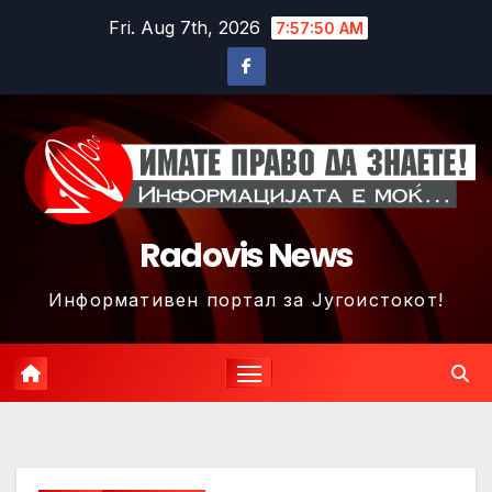
Skip
Fri. Aug 7th, 2026
7:57:52 AM
to
content
Radovis News
Информативен портал за Југоистокот!