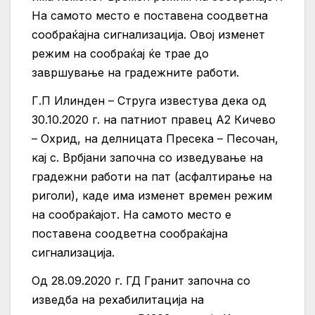
На самото место е поставена соодветна
сообраќајна сигнализација. Овој изменет
режим на сообраќај ќе трае до
завршување на градежните работи.
Г.П Илинден – Струга известува дека од
30.10.2020 г. на патниот правец А2 Кичево
– Охрид, на делницата Пресека – Песочан,
кај с. Врбјани започна со изведување на
градежни работи на пат (асфалтирање на
риголи), каде има изменет времен режим
на сообраќајот. На самото место е
поставена соодветна сообраќајна
сигнализација.
Од 28.09.2020 г. ГД Гранит започна со
изведба на рехабилитација на