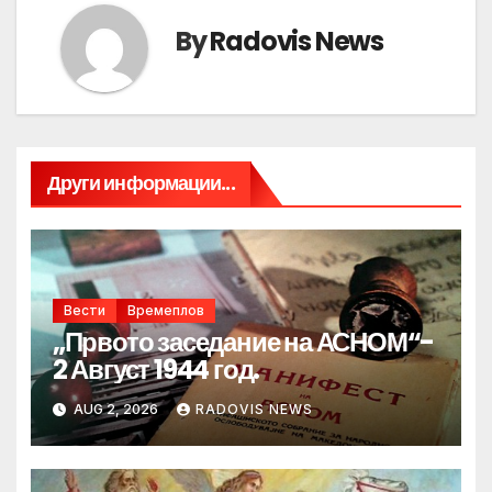
By
Radovis News
Други информации...
Вести
Времеплов
„Првото заседание на АСНОМ“-
2 Август 1944 год.
AUG 2, 2026
RADOVIS NEWS