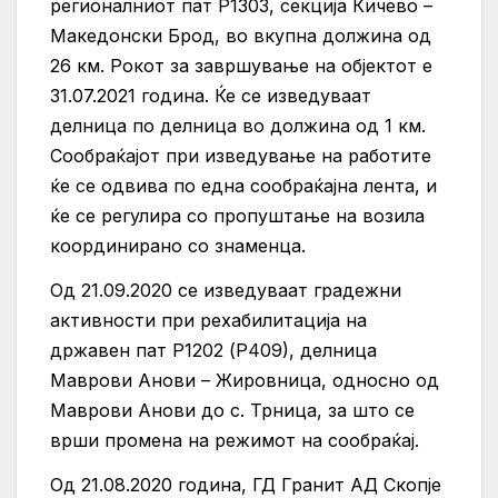
регионалниот пат Р1303, секција Кичево –
Македонски Брод, во вкупна должина од
26 км. Рокот за завршување на објектот е
31.07.2021 година. Ќе се изведуваат
делница по делница во должина од 1 км.
Сообраќајот при изведување на работите
ќе се одвива по една сообраќајна лента, и
ќе се регулира со пропуштање на возила
координирано со знаменца.
Од 21.09.2020 се изведуваат градежни
активности при рехабилитација на
државен пат Р1202 (Р409), делница
Маврови Анови – Жировница, односно од
Маврови Анови до с. Трница, за што се
врши промена на режимот на сообраќај.
Од 21.08.2020 година, ГД Гранит АД Скопје