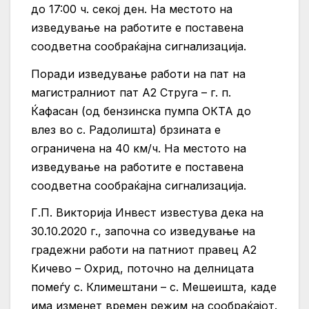
до 17:00 ч. секој ден. На местото на
изведување на работите е поставена
соодветна сообраќајна сигнализација.
Поради изведување работи на пат на
магистралниот пат А2 Струга – г. п.
Ќафасан (од бензинска пумпа ОКТА до
влез во с. Радолишта) брзината е
ограничена на 40 км/ч. На местото на
изведување на работите е поставена
соодветна сообраќајна сигнализација.
Г.П. Викторија Инвест известува дека на
30.10.2020 г., започна со изведување на
градежни работи на патниот правец А2
Кичево – Охрид, поточно на делницата
помеѓу с. Климештани – с. Мешеишта, каде
има изменет времен режим на сообраќајот.