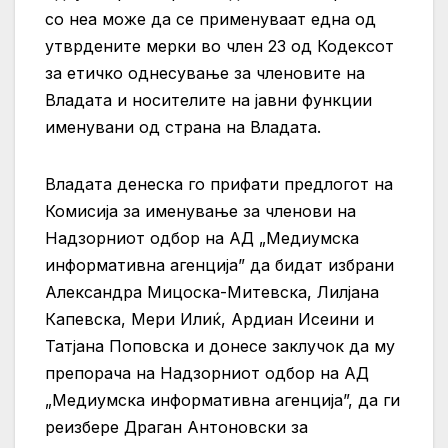
со неа може да се применуваат една од
утврдените мерки во член 23 од Кодексот
за етичко однесување за членовите на
Владата и носителите на јавни функции
именувани од страна на Владата.
Владата денеска го прифати предлогот на
Комисија за именување за членови на
Надзорниот одбор на АД „Медиумска
информативна агенција” да бидат избрани
Александра Мицоска-Митевска, Лилјана
Капевска, Мери Илиќ, Ардиан Исеини и
Татјана Поповска и донесе заклучок да му
препорача на Надзорниот одбор на АД
„Медиумска информативна агенција”, да ги
реизбере Драган Антоновски за