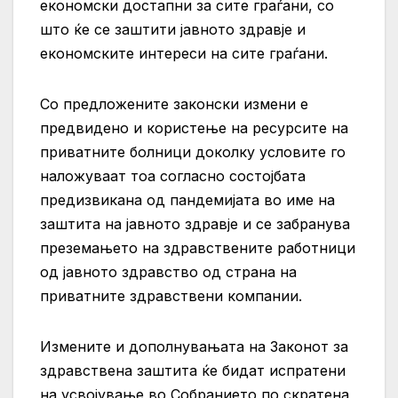
економски достапни за сите граѓани, со
што ќе се заштити јавното здравје и
економските интереси на сите граѓани.
Со предложените законски измени е
предвидено и користење на ресурсите на
приватните болници доколку условите го
наложуваат тоа согласно состојбата
предизвикана од пандемијата во име на
заштита на јавното здравје и се забранува
преземањето на здравствените работници
од јавното здравство од страна на
приватните здравствени компании.
Измените и дополнувањата на Законот за
здравствена заштита ќе бидат испратени
на усвојување во Собранието по скратена