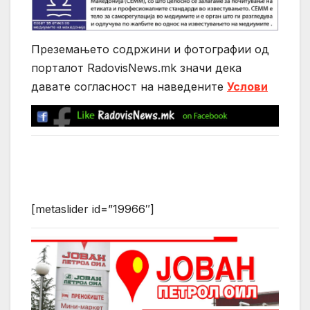
Преземањето содржини и фотографии од
порталот RadovisNews.mk значи дека
давате согласност на нaведените
Услови
[metaslider id=”19966″]