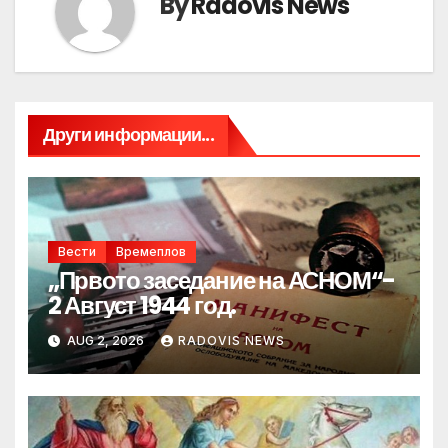
By
Radovis News
Други информации...
Вести
Времеплов
„Првото заседание на АСНОМ“-
2 Август 1944 год.
AUG 2, 2026
RADOVIS NEWS