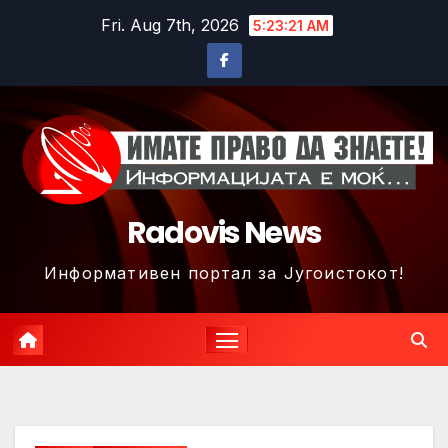
Skip
Fri. Aug 7th, 2026
5:23:23 AM
to
content
Radovis News
Информативен портал за Југоистокот!