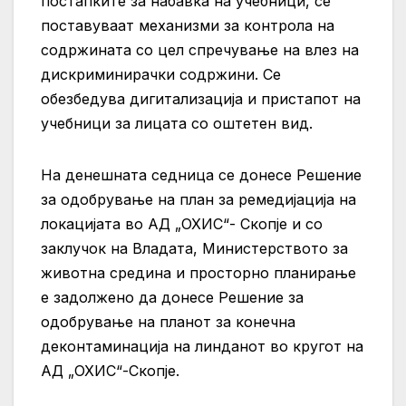
постапките за набавка на учебници, се
поставуваат механизми за контрола на
содржината со цел спречување на влез на
дискриминирачки содржини. Се
обезбедува дигитализација и пристапот на
учебници за лицата со оштетен вид.
На денешната седница се донесе Решение
за одобрување на план за ремедијација на
локацијата во АД „ОХИС“- Скопје и со
заклучок на Владата, Министерството за
животна средина и просторно планирање
е задолжено да донесе Решение за
одобрување на планот за конечна
деконтаминација на линданот во кругот на
АД „ОХИС“-Скопје.