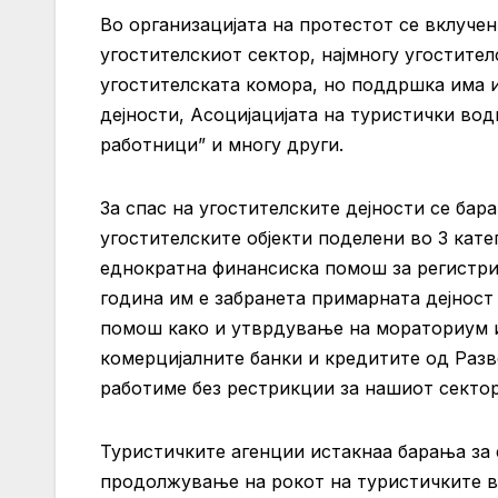
Во организацијата на протестот се вклучен
угостителскиот сектор, најмногу угостител
угостителската комора, но поддршка има и
дејности, Асоцијацијата на туристички во
работници” и многу други.
За спас на угостителските дејности се ба
угостителските објекти поделени во 3 кате
еднократна финансиска помош за регистрир
година им е забранета примарната дејност
помош како и утврдување на мораториум и
комерцијалните банки и кредитите од Разв
работиме без рестрикции за нашиот секто
Туристичките агенции истакнаа барања за
продолжување на рокот на туристичките вау