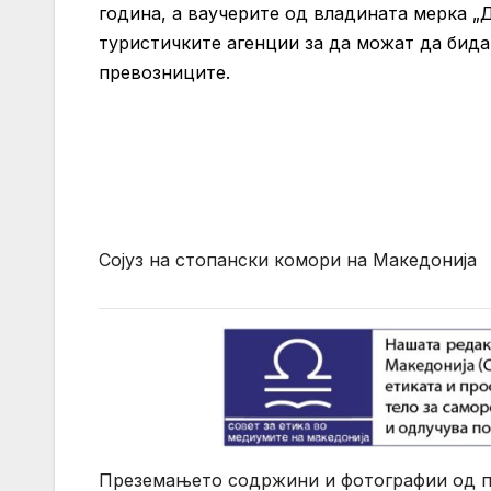
година, а ваучерите од владината мерка „
туристичките агенции за да можат да бида
превозниците.
Сојуз на стопански комори на Мак­­едонија
Преземањето содржини и фотографии од по