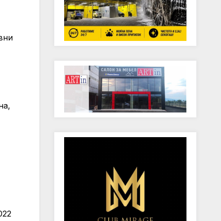
вни
на,
022