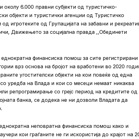
и околу 6.000 правни субјекти од туристичко-
ски објекти и туристички агенции од Туристичко
 од игротеките од Групацијата на забавни и рекреати
дичи, Движењето за социјална правда ,,Обединети
ра еднократна финансиска помош за сите регистрирани
гории врз основа на бројот на вработени во 2020 годи
аните угостителски објекти на кои повеќе од една
 со уредба на Влада и кои со месеци немаат никаква
ли репрограмирање со грејс период на кредитите од
ојната банка, се додека не ни дозволи Владата да
р.
 еднократна неповратна финансиска помош како и
чери кои граѓаните не ги искористија до крајот на 2