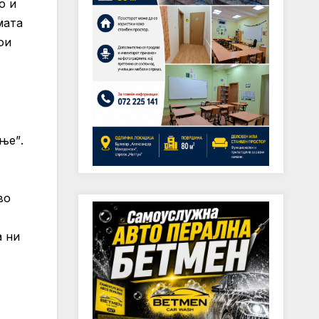
о и
мата
ои
ање
”
.
во
а ни