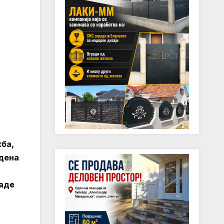
жба,
едена
каде