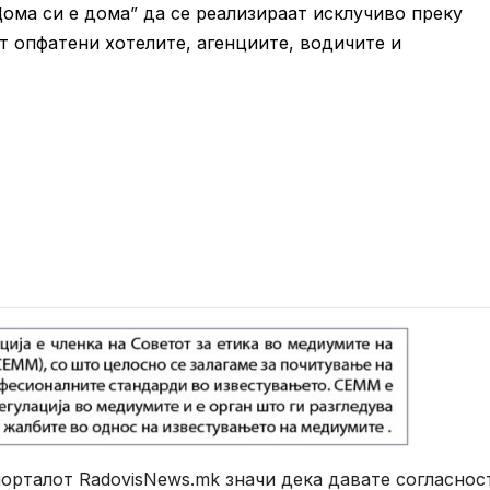
Дома си е дома” да се реализираат исклучиво преку
т опфатени хотелите, агенциите, водичите и
рталот RadovisNews.mk значи дека давате согласнос