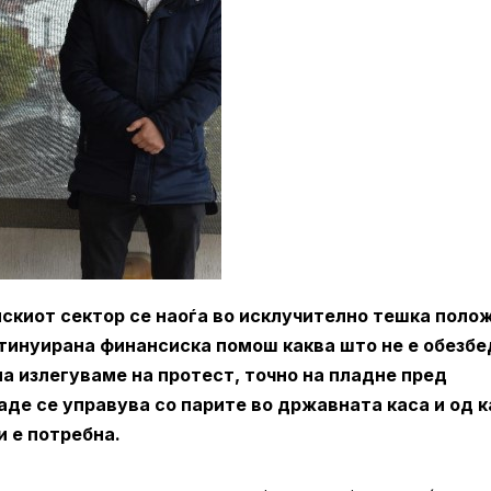
скиот сектор се наоѓа во исклучително тешка поло
онтинуирана финансиска помош каква што не е обезб
на излегуваме на протест, точно на пладне пред
де се управува со парите во државната каса и од 
и е потребна.