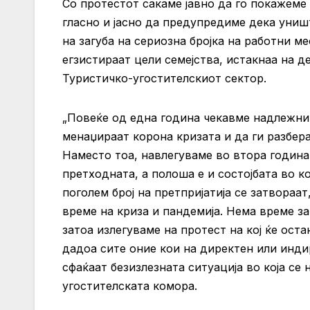
Со протестот сакаме јавно да го покажеме 
гласно и јасно да предупредиме дека уништ
на загуба на сериозна бројка на работни м
егзистираат цели семејства
,
истакнаа на д
Туристичко-угостителскиот сектор.
„Повеќе од една година чекавме надлежнит
менаџираат корона кризата и да ги разбе
Наместо тоа, навлегуваме во втора година
претходната, а полоша е и состојбата во к
поголем број на претпријатија се затвораат
време на криза и пандемија. Нема време за
затоа излегуваме на протест на кој ќе ос
дадоа сите оние кои на директен или индир
сфаќаат безизлезната ситуација во која се
угостителската комора
.