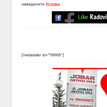
нaведените
Услови
[metaslider id=”19966″]