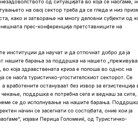
незадоволството од ситуацијата во која се наоѓаме, н
увањето на овој сектор треба да се гледа и низ приз
еста, како и затворање на многу деловни субјекти од к
енешната прес-конференција претставниците на
е институции да научат и да отпочнат добро да ја
рат нашите барања за поддршка на нашето „преживув
, во која здравствената криза е полоша во однос на
оја се наоѓа туристичко-угостителскиот секторот. Се
, а вработените остануваат без извор за егзистенција 
 чекање, поддршка е потребна сега и веднаш за сите,
танеме се до исполнување на нашите барања. Поддршк
ектен начин се засегнати со состојбата, оние кои ја
 наоѓаме“, изјави Перица Голомеиќ, од Туристичко-