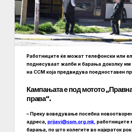
Работниците ќе можат телефонски или еле
поднесуваат жалби и барања доколку им 
на ССМ која предвидува поедноставен пр
Кампањата е под мотото „Правна
права“.
– Преку воведување посебна новоотворен
адреса,
prijavi@ssm.org.mk
,
работниците м
барања, по што колегите во најкраток ро