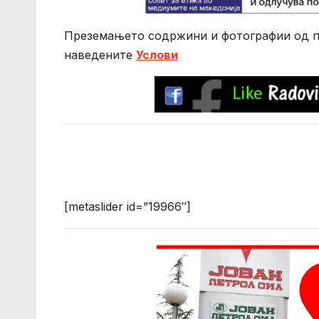
Преземањето содржини и фотографии од по
нaведените
Услови
[metaslider id=”19966″]