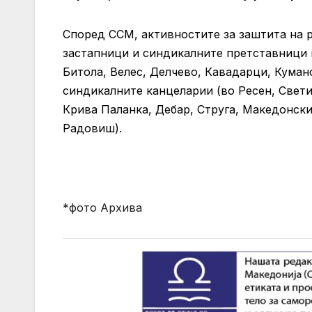
Според ССМ, активностите за заштита на 
застапници и синдикалните претставници 
Битола, Велес, Делчево, Кавадарци, Куман
синдикалните канцеларии (во Ресен, Свети 
Крива Паланка, Дебар, Струга, Македонск
Радовиш).
*фото Архива