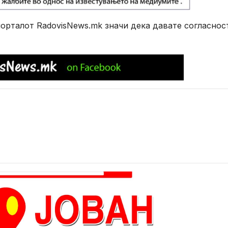
рталот RadovisNews.mk значи дека давате согласнос