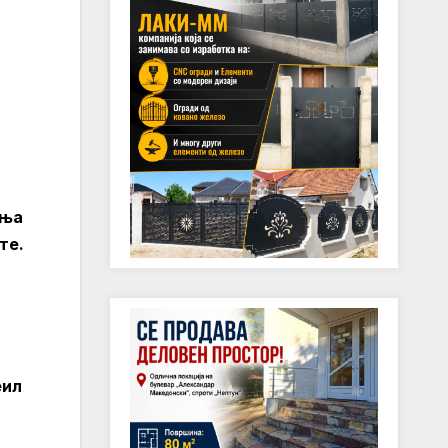
ања
те.
еил