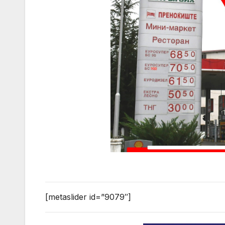
[metaslider id=”9079″]