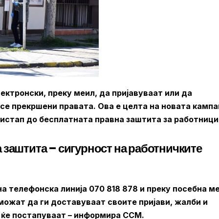
ктронски, преку меил, да пријавуваат или да
се прекршени правата. Ова е целта на новата камп
истап до бесплатната правна заштита за работници
 заштита – сигурност на работничките
а телефонска линија 070 818 878 и преку посебна м
ожат да ги доставуваат своите пријави, жалби и
к ќе постапуваат – информира ССМ.