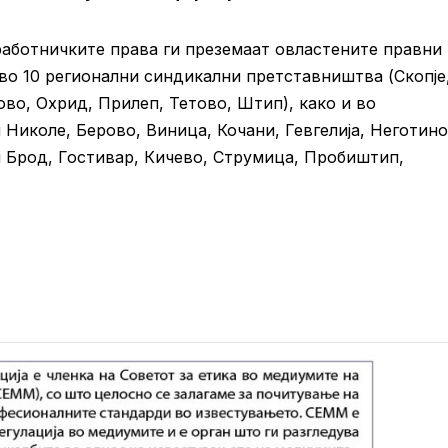
работничките права ги преземаат овластените правни
во 10 регионални синдикални претставништва (Скопје
ово, Охрид, Прилеп, Тетово, Штип), како и во
Николе, Берово, Виница, Кочани, Гевгелија, Неготино
и Брод, Гостивар, Кичево, Струмица, Пробиштип,