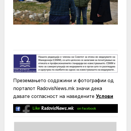
Преземањето содржини и фотографии од
порталот RadovisNews.mk значи дека
давате согласност на нaведените
Услови