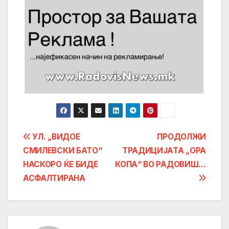
Post
УЛ. „ВИДОЕ
ПРОДОЛЖИ
СМИЛЕВСКИ БАТО“
ТРАДИЦИЈАТА „ОРА
navigation
НАСКОРО ЌЕ БИДЕ
КОПА“ ВО РАДОВИШ…
АСФАЛТИРАНА