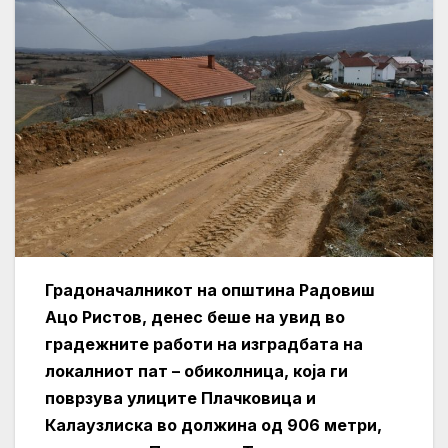
Градоначалникот на општина Радовиш
Ацо Ристов, денес беше на увид во
градежните работи на изградбата на
локалниот пат – обиколница, која ги
поврзува улиците Плачковица и
Калаузлиска во должина од 906 метри,