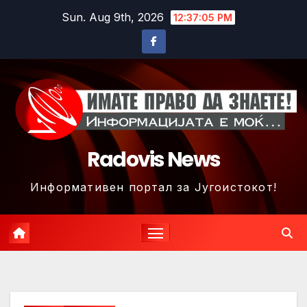
Skip
Sun. Aug 9th, 2026
12:37:08 PM
to
content
Radovis News
Информативен портал за Југоистокот!