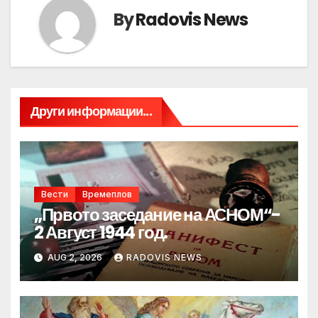
By
Radovis News
Други информации...
Вести
Времеплов
„Првото заседание на АСНОМ“-
2 Август 1944 год.
AUG 2, 2026
RADOVIS NEWS