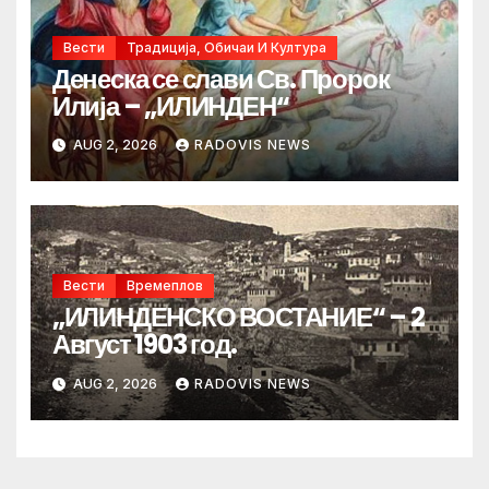
Вести
Традиција, Обичаи И Култура
Денеска се слави Св. Пророк
Илија – „ИЛИНДЕН“
AUG 2, 2026
RADOVIS NEWS
Вести
Времеплов
„ИЛИНДЕНСКО ВОСТАНИЕ“ – 2
Август 1903 год.
AUG 2, 2026
RADOVIS NEWS