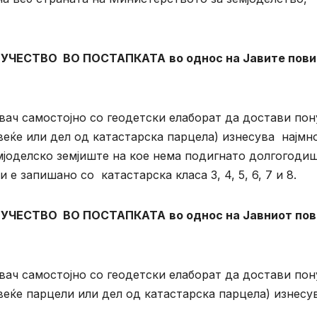
А УЧЕСТВО ВО ПОСТАПКАТА
во однос на Јавите пов
ач самостојно со геодетски елаборат да достави пон
овеќе или дел од катастарска парцела) изнесува најмн
емјоделско земјиште на кое нема подигнато долгогоди
е запишано со катастарска класа 3, 4, 5, 6, 7 и 8.
А УЧЕСТВО ВО ПОСТАПКАТА
во однос на Јавниот пов
ач самостојно со геодетски елаборат да достави пон
повеќе парцели или дел од катастарска парцела) изнесу