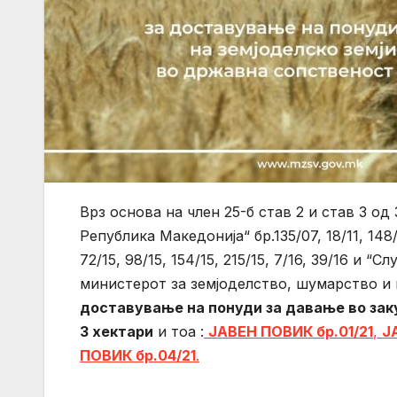
Врз основа на член 25-б став 2 и став 3 о
Република Македонија“ бр.135/07, 18/11, 148/11
72/15, 98/15, 154/15, 215/15, 7/16, 39/16 и 
министерот за земјоделство, шумарство и
доставување на понуди за давање во зак
3 хектари
и тоа :
ЈАВЕН ПОВИК бр.01/21
,
Ј
ПОВИК бр.04/21
.