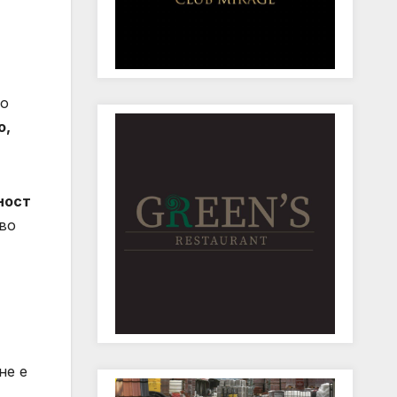
во
о,
ност
 во
не е