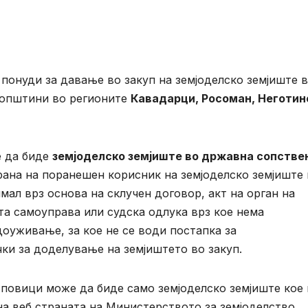
 понуди за давање во закуп на земјоделско земјиште 
 општини во регионите
Кавадарци, Росоман, Неготин
е да биде
земјоделско земјиште во државна сопстве
трана на поранешен корисник на земјоделско земјиште
мал врз основа на склучен договор, акт на орган на
а самоуправа или судска одлука врз кое нема
доуживање, за кое не се води постапка за
чки за доделување на земјиштето во закуп.
 повици може да биде само земјоделско земјиште кое 
на веб страната на Министерството за земјоделство,