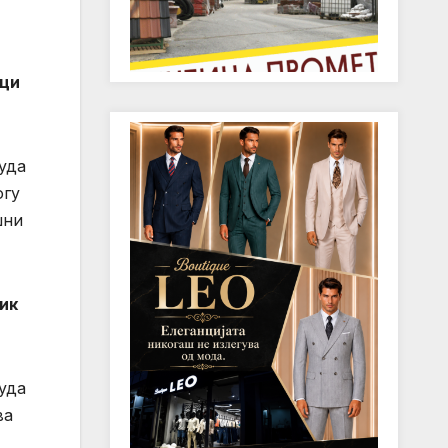
ици
уда
огу
шни
ик
уда
ва