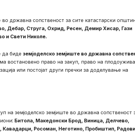
е во државна сопственост за сите катастарски општи
во, Дебар, Струга, Охрид, Ресен, Демир Хисар, Гази
во и Свети Николе.
е да биде
земјоделско земјиште во државна сопстве
нема востановено право на закуп, право на плодоужив
зација или постојат други пречки за доделување на
уп на земјоделско земјиште во државна сопственост 
иони:
Битола, Македонски Брод, Виница, Делчево,
о, Кавадарци, Росоман, Неготино, Пробиштип, Радов