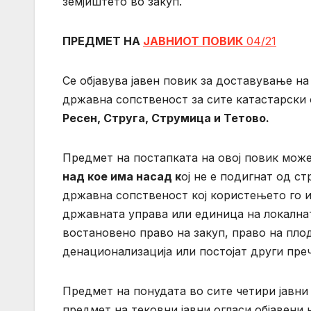
земјиштето во закуп.
ПРЕДМЕТ НА
ЈАВНИОТ ПОВИК
04/21
Се објавува јавен повик за доставување на
државна сопственост за сите катастарски
Ресен, Струга, Струмица и Тетово.
Предмет на постапката на овој повик мож
над кое има насад к
ој не е подигнат од с
државна сопственост кој користењето го и
државната управа или единица на локалнат
востановено право на закуп, право на пло
денационализација или постојат други пре
Предмет на понудата во сите четири јавни
предмет на тековни јавни огласи објавени 