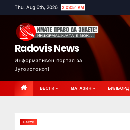
Skip
Thu. Aug 6th, 2026
2:03:52 AM
to
content
Radovis News
Информативен портал за
Југоистокот!
ВЕСТИ
МАГАЗИН
БИЛБОРД
Вести