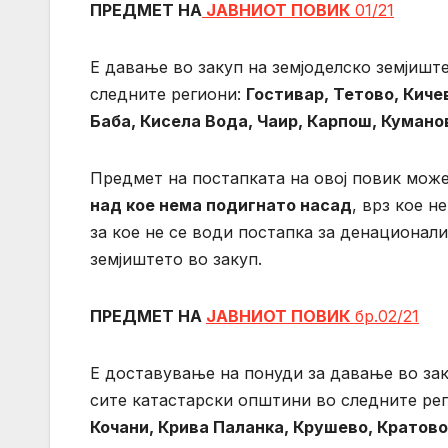
ПРЕДМЕТ НА
ЈАВНИОТ ПОВИК
01/21
Е давање во закуп на земјоделско земјишт
следните региони:
Гостивар, Тетово, Киче
Баба, Кисела Вода, Чаир, Карпош, Кумано
Предмет на постапката на овој повик мож
над кое нема подигнато насад
, врз кое 
за кое не се води постапка за денационали
земјиштето во закуп.
ПРЕДМЕТ НА
ЈАВНИОТ ПОВИК
бр.02/21
Е доставување на понуди за давање во зак
сите катастарски општини во следните рег
Кочани, Крива Паланка, Крушево, Кратов