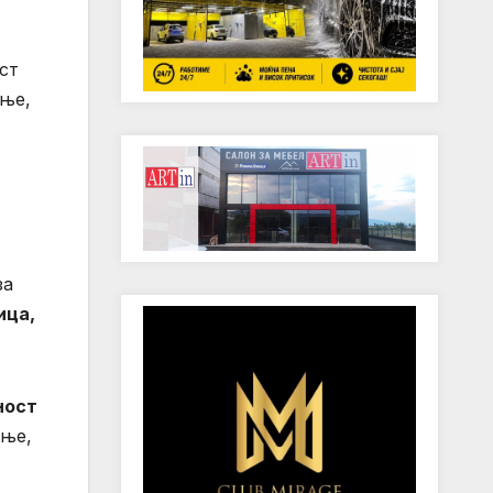
ст
ање,
за
ица,
ност
ање,