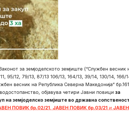
д Законот за земјоделското земјиште (“Службен весник 
, 95/12, 79/13, 87/13 106/13, 164/13, 39/14, 130/14, 166/1
“Службен весник на Република Северна Македонија“ бр.161
 водостопанство, објавува четири Јавни повици
за
уп на земјоделско земјиште во државна сопственос
АВЕН ПОВИК бр.02/21
,
ЈАВЕН ПОВИК бр.03/21
и
ЈАВЕН