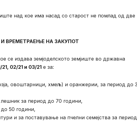
јиште над кое има насад со старост не помлад од две
И ВРЕМЕТРАЕЊЕ НА ЗАКУПОТ
ое се издава земјоделското земјиште во државна
21, 02/21 и 03/21
е за:
зја, овоштарници, хмељ) и оранжерии, за период до 
лешник за период до 70 години,
до 50 години,
тури и за поставување на пчелни семејства за период