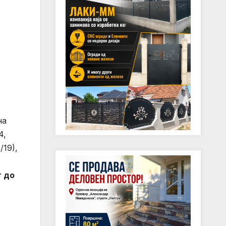
на
4,
/19),
т до