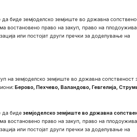
 да биде земјоделско земјиште во државна сопствено
ма востановено право на закуп, право на плодоужив
зација или постојат други пречки за доделување на
уп на земјоделско земјиште во државна сопственост 
иони:
Берово, Пехчево, Валандово, Гевгелија, Струм
 да биде
земјоделско земјиште во државна сопстве
ма востановено право на закуп, право на плодоужив
зација или постојат други пречки за доделување на