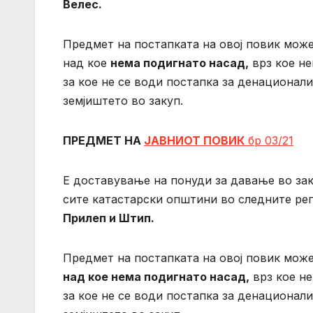
Велес.
Предмет на постапката на овој повик може
над кое
нема подигнато насад,
врз кое не
за кое не се води постапка за денационали
земјиштето во закуп.
ПРЕДМЕТ НА
ЈАВНИОТ ПОВИК
бр 03/21
Е доставување на понуди за давање во зак
сите катастарски општини во следните рег
Прилеп и Штип.
Предмет на постапката на овој повик може
над кое нема подигнато насад,
врз кое не
за кое не се води постапка за денационали