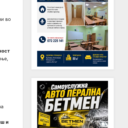
ни во
ност
ање,
за
иш и