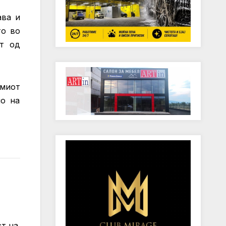
ава и
то во
от од
емиот
но на
ст на