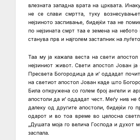
влезната западна врата на црквата. Инак
не се слави смртта, туку вознесување
нејзиното заспивање, бидејќи таа не пом
по нејзината смрт таа е земена на небото
станува прв и најголем застапник на луѓето
Таа му ја кажала веста на свети апостол 
нејзиниот живот. Свети апостол Јован ја 
Пресвета Богородица да и’ оддадат почит 
на светиот апостол Јован каде што Богоро
Била опкружена со голем број ангели и ар
апостоли да и’ оддадат чест. Меѓу нив не 
далеку од другите апостоли, бидејќи го 
одарот и во тоа време во целосна светл
„Душата моја го велича Господа и духот м
заспала.