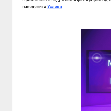
нaведените
Услови