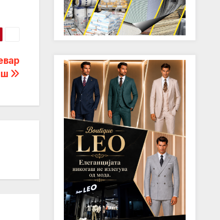
евар
иш