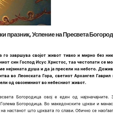
рски празник, Успение на Пресвета Богоро
 го завршува својот живот тивко и мирно без ни
иниот син Господ Исус Христос, таа честопати се м
еме нејзината душа и да ја пресели на небото. Дожи
тва во Леонската Гора, светиот Архангел Гаврил 
ресели од овоземниот во небесниот живот.
света Богородица овој е еден од најзначајните. 
и Голема Богородица. Во македонските цркви и мана
на настанот што црквата го слави. Обично се наоѓаа