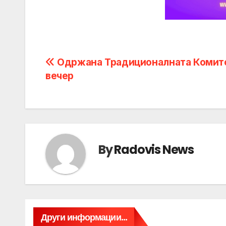
Post
Одржана Традиционалната Комит
вечер
navigation
By
Radovis News
Други информации...