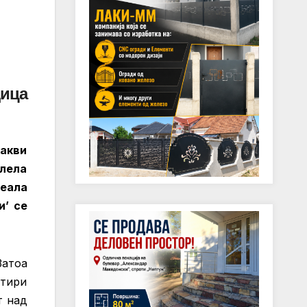
дица
какви
олела
веала
и’ се
Затоа
стири
т над