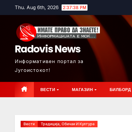
Skip
Thu. Aug 6th, 2026
2:37:39 PM
to
content
Radovis News
Информативен портал за
Југоистокот!
ВЕСТИ
МАГАЗИН
БИЛБОРД
Вести
Традиција, Обичаи И Култура