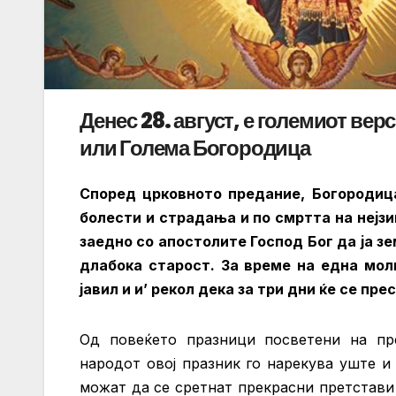
Денес 28. август, е големиот ве
или Голема Богородица
Според црковното предание, Богородица
болести и страдања и по смртта на нејз
заедно со апостолите Господ Бог да ја з
длабока старост. За време на една моли
јавил и и’ рекол дека за три дни ќе се п
Од повеќето празници посветени на пре
народот овој празник го нарекува уште 
можат да се сретнат прекрасни претстави 