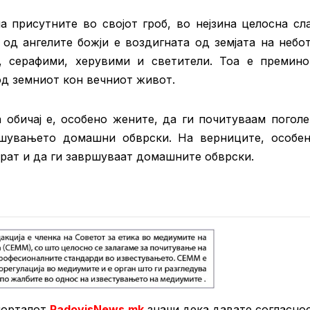
а присутните во својот гроб, во нејзина целосна сл
 од ангелите божји е воздигната од земјата на небо
, серафими, херувими и светители. Тоа е премин
од земниот кон вечниот живот.
 обичај е, особено жените, да ги почитуваам погол
ршувањето домашни обврски. На верниците, особе
ерат и да ги завршуваат домашните обврски.
порталот
RadovisNews.mk
значи дека давате согласно