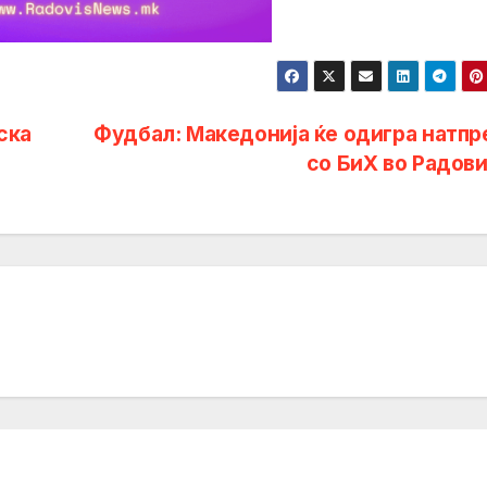
ска
Фудбал: Македонија ќе одигра натпр
со БиХ во Радов