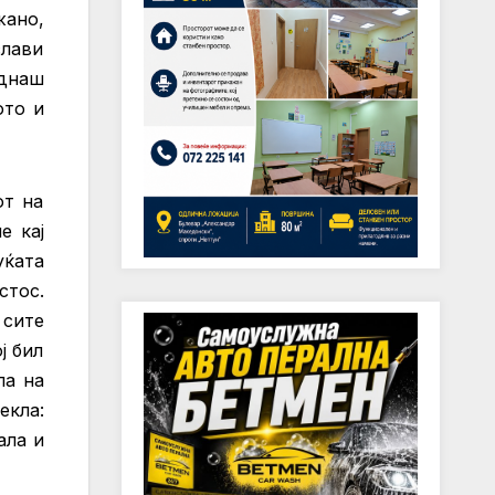
жано,
слави
еднаш
ото и
от на
е кај
уќата
стос.
 сите
ј бил
ла на
екла:
ала и