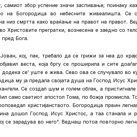
у, самиот збор успение значи заспивање; поинаку ка
то на Богородица во небесните живеалишта. Се 
ина низ смртта како враќање на правот на правот. В
 во Христовите прегратки, вознесена е заедно со тел
 пред Бога.
Јован, кој, пак, требало да се грижи за неа до крај
објавил веста, која бргу се проширила и сите доаѓал
додека се’ уште е жива. Сево ова се случувало во к
дица му ја предала својата душа на Господ Исус Хри
хангели. Се создал шум и голем облак, а пристигнале
бил само светиот апостол Тома, по божја промисла. То
проповедал христијанството. Богородица првин легна
ина дошол Господ Исус Христос, а таа станала и р
ој се зарадува во него“. Веднаш потоа повторно легн