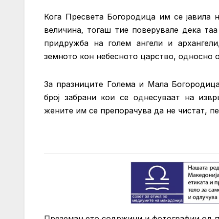
Кога Пресвета Богородица им се јавила н
величина, тогаш тие поверувале дека таа
придружба на голем ангели и архангели
земното кон небесното царство, односно 
За празниците Голема и Мала Богородица
број забрани кои се однесуваат на изв
жените им се препорачува да не чистат, п
Преземањето содржини и фотографии од 