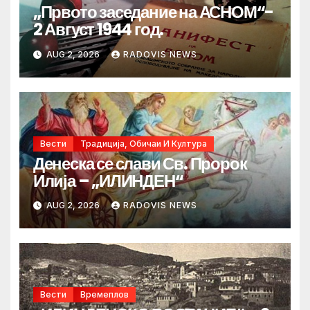
„Првото заседание на АСНОМ“-
2 Август 1944 год.
AUG 2, 2026
RADOVIS NEWS
Вести
Традиција, Обичаи И Култура
Денеска се слави Св. Пророк
Илија – „ИЛИНДЕН“
AUG 2, 2026
RADOVIS NEWS
Вести
Времеплов