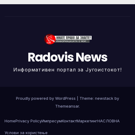
Radovis News
Информативен портал за Југоистокот!
Proudly powered by WordPress
|
Theme: newstack by
Themeansar
.
Home
Privacy Policy
Импресум
Контакт
Маркетинг
НАСЛОВНА
Услови за користење