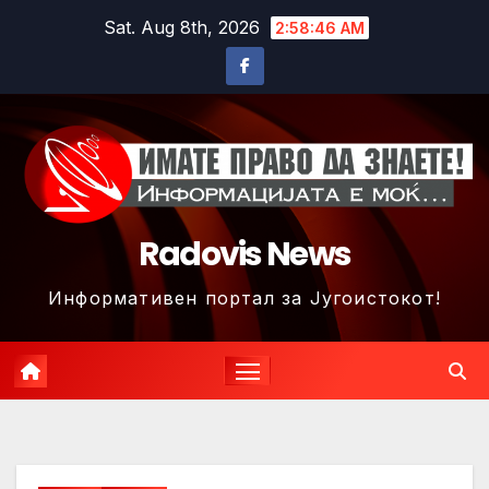
Skip
Sat. Aug 8th, 2026
2:58:49 AM
to
content
Radovis News
Информативен портал за Југоистокот!