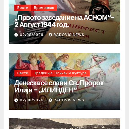
Вести
Времеплов
„Првото заседание на АСНОМ“-
2 Август 1944 год.
02/08/2026
RADOVIS NEWS
Вести
Традиција, Обичаи И Култура
Денеска се слави Св. Пророк
Илија – „ИЛИНДЕН“
02/08/2026
RADOVIS NEWS