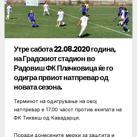
Утре сабота 22.08.2020 година,
на Градскиот стадион во
Радовиш ФК Плачковица ќе го
одигра првиот натпревар од
новата сезона.
Терминот на одигрување на овој
натпревар е 17.00 часот против екипата на
ФК Тиквеш од Кавадарци.
Поради донесените мерки за заштита и