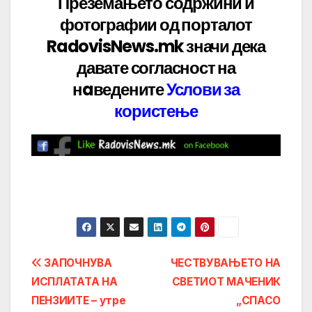
Преземањето содржини и
фотографии од порталот
RadovisNews.mk значи дека
давате
согласност на
нaведените
Услови за
користење
Post
ЗАПОЧНУВА
ЧЕСТВУВАЊЕТО НА
ИСПЛАТАТА НА
СВЕТИОТ МАЧЕНИК
navigation
ПЕНЗИИТЕ – утре
„СПАСО