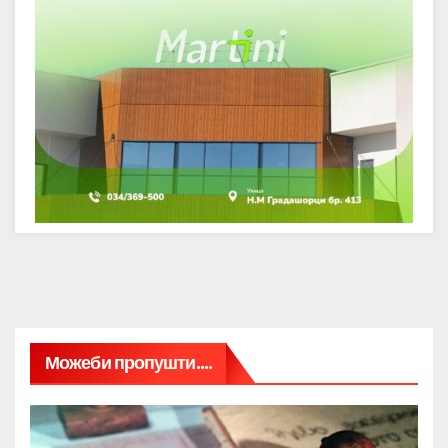
Можеби пропушти....