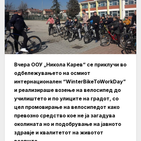
Вчера ООУ „Никола Карев“ се приклучи во
одбележувањето на осмиот
интернационален “WinterBikeToWorkDay”
и реализираше возење на велосипед до
училиштето и по улиците на градот, со
цел промовирање на велосипедот како
превозно средство кое не ја загадува
околината но и подобрување на јавното
здравје и квалитетот на животот