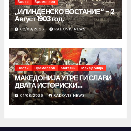
Вести
Времеплов
„ИЛИНДЕНСКО ВОСТАНИЕ“ – 2
Август 1903 год.
02/08/2026
RADOVIS NEWS
Вести
Времеплов
Магазин
Македонија
МАКЕДОНИЈА УТРЕ ГИ СЛАВИ
ДВАТА ИСТОРИСКИ
ИЛИНДЕНА!
01/08/2026
RADOVIS NEWS