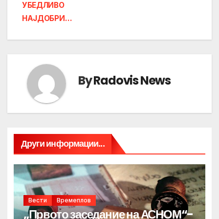
УБЕДЛИВО
НАЈДОБРИ…
By
Radovis News
Други информации...
Вести
Времеплов
„Првото заседание на АСНОМ“-