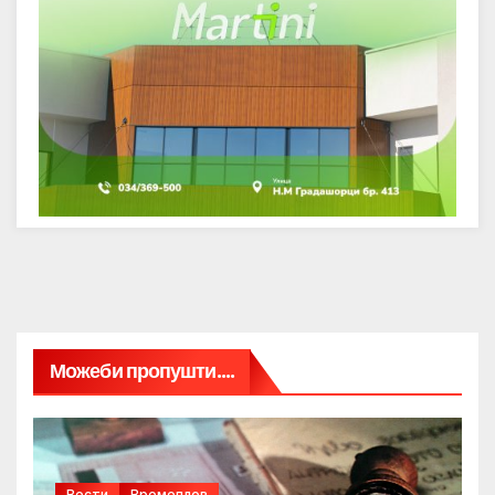
Можеби пропушти....
Вести
Времеплов