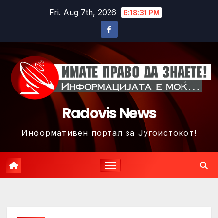
Skip
Fri. Aug 7th, 2026
6:18:34 PM
to
content
Radovis News
Информативен портал за Југоистокот!