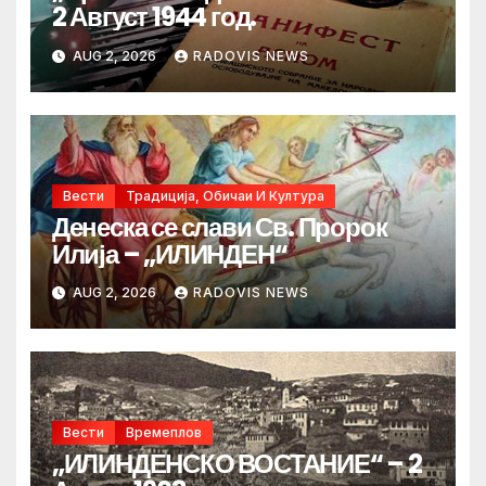
2 Август 1944 год.
AUG 2, 2026
RADOVIS NEWS
Вести
Традиција, Обичаи И Култура
Денеска се слави Св. Пророк
Илија – „ИЛИНДЕН“
AUG 2, 2026
RADOVIS NEWS
Вести
Времеплов
„ИЛИНДЕНСКО ВОСТАНИЕ“ – 2