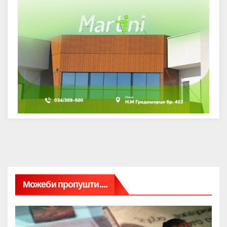
Можеби пропушти....