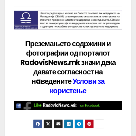
Преземањето содржини и
фотографии од порталот
RadovisNews.mk значи дека
давате
согласност на
нaведените
Услови за
користење