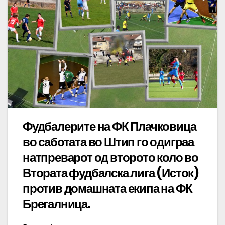
Фудбалерите на ФК Плачковица
во саботата во Штип го одиграа
натпреварот од второто коло во
Втората фудбалска лига (Исток)
против домашната екипа на ФК
Брегалница.