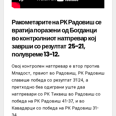
Ракометарите на РК Радовиш се
вратија поразени од Богданци
во контролниот натпревар кој
заврши со резултат 25-21,
полувреме 13-12.
Овој контролен натпревар е втор против
Младост, првиот во Радовиш, РК Радовиш
славеше победа со резултат 31:24, а
претходно беа одиграни уште два
натпревари со РК Тиквеш во Радовиш со
победа на РК Радовиш 41-37, и во
Кавадарци со победа на РК Радовиш 31-
34.