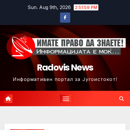
Skip
Sun. Aug 9th, 2026
2:52:02 PM
to
content
Radovis News
Информативен портал за Југоистокот!