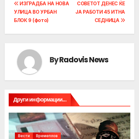
Post
ИЗГРАДБА НА НОВА
СОВЕТОТ ДЕНЕС ЌЕ
УЛИЦА ВО УРБАН
ЈА РАБОТИ 45 ИТНА
navigation
БЛОК 9 (фото)
СЕДНИЦА
By
Radovis News
Други информации...
Вести
Времеплов