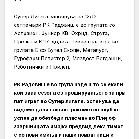
Супер Лигата започнува на 12/13
септември РК Радовиш е во групата со
Астраион, Јуниор КВ, Охрид, Струга,
Пролет и КЛ7, додека Тиквеш ќе игра во
групата Б со Бутел Скопје, Металург,
Еурофарм Пелистер 2, Младост Богданци,
Работнички и Прилеп.
РК Радовиш е во група каде што се екипи
кои оваа сезона со проширувањето за прв
пат играт во Супер лигата, останува да
видеме дали нашиот ракометен клуб ќе
успее да обезбеди пласман во Плеј оф
завршницата имајки предвид дека тимот
е со нови имиња и наши повратници и