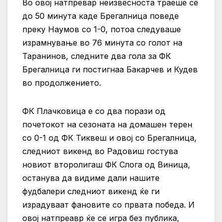
Во овој натпревар неизвесноста траеше се
до 50 минута каде Брегалница поведе
преку Наумов со 1-0, потоа следуваше
израмнување во 76 минута со голот на
Таранинов, следните два гола за ФК
Брегалница ги постигнаа Бакарчев и Кудев
во продолжението.
ФК Плачковица е со два порази од
почетокот на сезоната на домашен терен
со 0-1 од ФК Тиквеш и овој со Брегалница,
следниот викенд во Радовиш гостува
новиот второлигаш ФК Слога од Виница,
останува да видиме дали нашите
фудбалери следниот викенд ќе ги
израдуваат фановите со првата победа. И
овој натпреавр ќе се игра без публика,