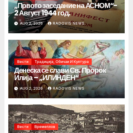
„Првото заседание на АСНОМ“-
2 Август 1944 год.
AUG 2, 2026
RADOVIS NEWS
Вести
Традиција, Обичаи И Култура
Денеска се слави Св. Пророк
Илија – „ИЛИНДЕН“
AUG 2, 2026
RADOVIS NEWS
Вести
Времеплов