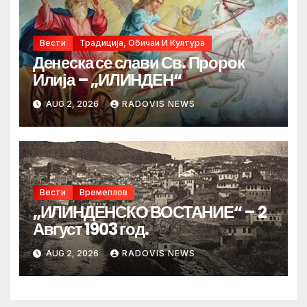
Вести
Традиција, Обичаи И Култура
Денеска се слави Св. Пророк
Илија – „ИЛИНДЕН“
AUG 2, 2026
RADOVIS NEWS
Вести
Времеплов
„ИЛИНДЕНСКО ВОСТАНИЕ“ – 2
Август 1903 год.
AUG 2, 2026
RADOVIS NEWS