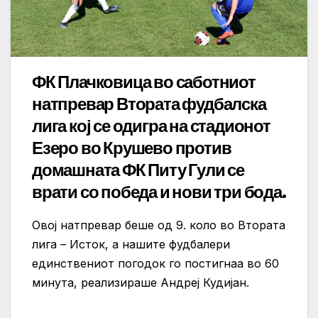
ФК Плачковица во саботниот
натпревар Втората фудбалска
лига кој се одигра на стадионот
Езеро во Крушево против
домашната ФК Питу Гули се
врати со победа и нови три бода.
Овој натпревар беше од 9. коло во Втората
лига – Исток, а нашите фудбалери
единствениот погодок го постигнаа во 60
минута, реализираше Андреј Кудијан.