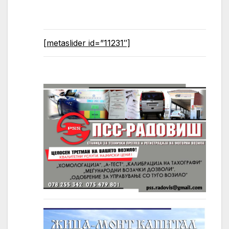
[metaslider id=”11231″]