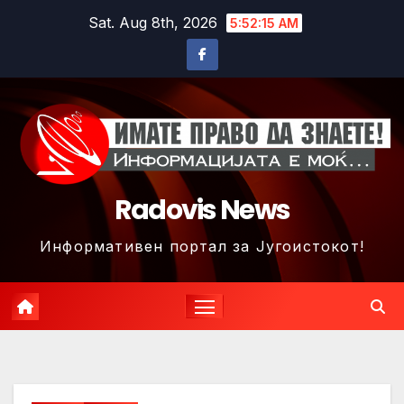
Skip
Sat. Aug 8th, 2026
5:52:18 AM
to
content
Radovis News
Информативен портал за Југоистокот!