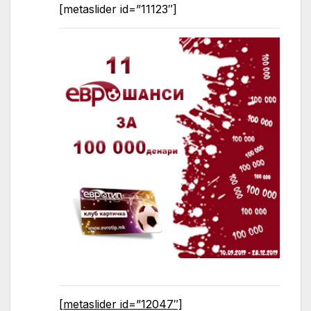
[metaslider id=”11123″]
[metaslider id=”12047″]