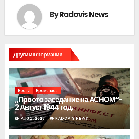
By
Radovis News
Други информации...
Вести
Времеплов
„Првото заседание на АСНОМ“-
2 Август 1944 год.
AUG 2, 2026
RADOVIS NEWS