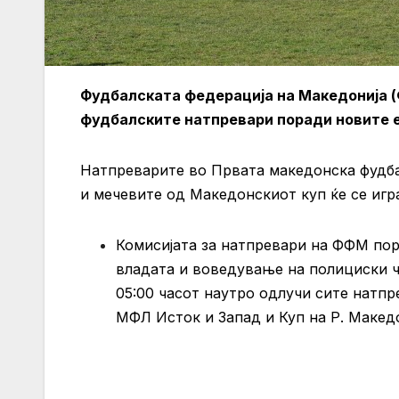
Фудбалската федерација на Македонија 
фудбалските натпревари поради новите 
Натпреварите во Првата македонска фудбал
и мечевите од Македонскиот куп ќе се игра
Комисијата за натпревари на ФФМ по
владата и воведување на полициски ча
05:00 часот наутро одлучи сите натп
МФЛ Исток и Запад и Куп на Р. Макед