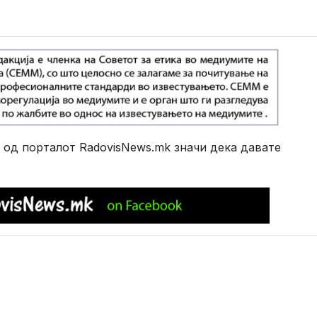
од порталот RadovisNews.mk значи дека давате