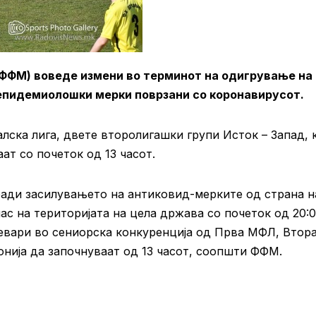
(ФФМ) воведе измени во терминот на одигрување на
епидемиолошки мерки поврзани со коронавирусот.
ска лига, двете второлигашки групи Исток – Запад, 
ат со почеток од 13 часот.
ради засилувањето на антиковид-мерките од страна н
с на територијата на цела држава со почеток од 20:
ревари во сениорска конкуренција од Прва МФЛ, Втор
онија да започнуваат од 13 часот, соопшти ФФМ.