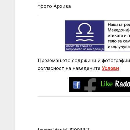
*фото Архива
Преземањето содржини и фотографии 
согласност на нaведените
Услови
[metaslider id=”19966″]