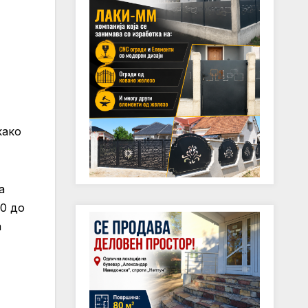
како
а
00 до
а