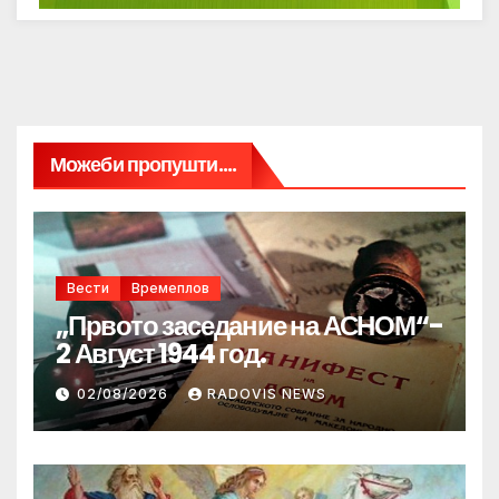
Можеби пропушти....
Вести
Времеплов
„Првото заседание на АСНОМ“-
2 Август 1944 год.
02/08/2026
RADOVIS NEWS