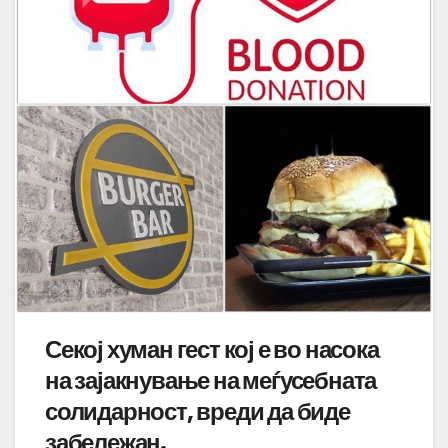
Секој хуман гест кој е во насока
на зајакнување на меѓусебната
солидарност, вреди да биде
забележан.