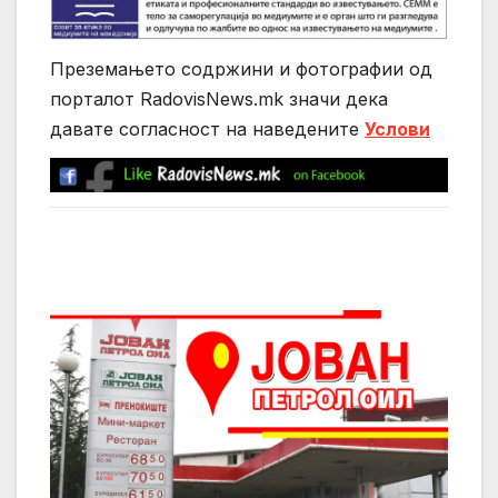
Преземањето содржини и фотографии од
порталот RadovisNews.mk значи дека
давате согласност на нaведените
Услови