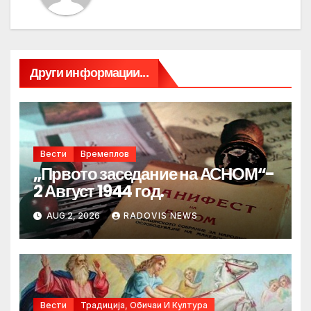
Други информации...
Вести
Времеплов
„Првото заседание на АСНОМ“-
2 Август 1944 год.
AUG 2, 2026
RADOVIS NEWS
Вести
Традиција, Обичаи И Култура