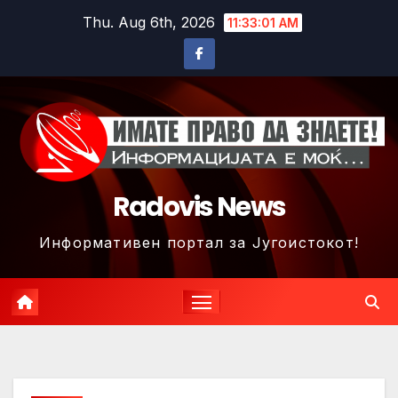
Skip
Thu. Aug 6th, 2026
11:33:04 AM
to
content
Radovis News
Информативен портал за Југоистокот!