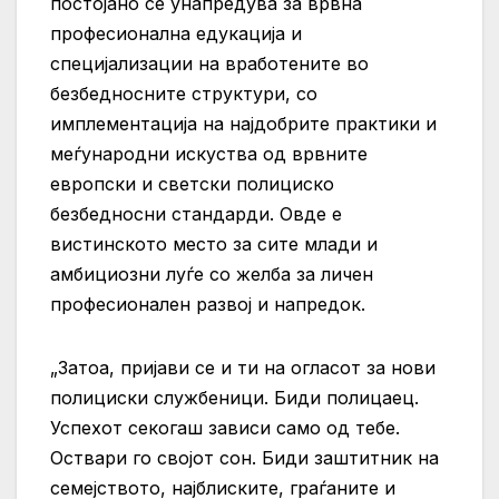
постојано се унапредува за врвна
професионална едукација и
специјализации на вработените во
безбедносните структури, со
имплементација на најдобрите практики и
меѓународни искуства од врвните
европски и светски полициско
безбедносни стандарди. Овде е
вистинското место за сите млади и
амбициозни луѓе со желба за личен
професионален развој и напредок.
„Затоа, пријави се и ти на огласот за нови
полициски службеници. Биди полицаец.
Успехот секогаш зависи само од тебе.
Оствари го својот сон. Биди заштитник на
семејството, најблиските, граѓаните и