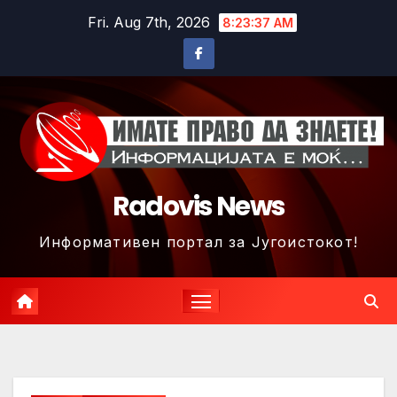
Skip
Fri. Aug 7th, 2026
8:23:40 AM
to
content
Radovis News
Информативен портал за Југоистокот!