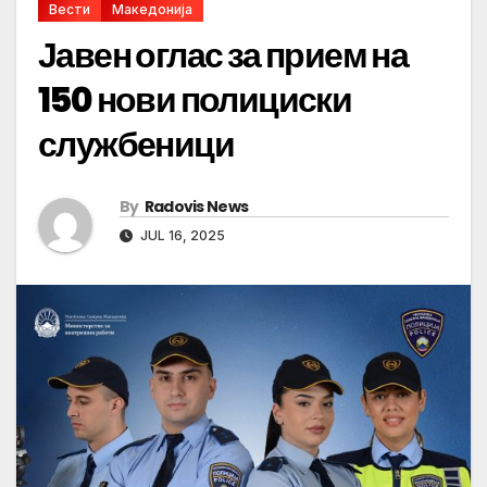
Вести
Македонија
Јавен оглас за прием на
150 нови полициски
службеници
By
Radovis News
JUL 16, 2025