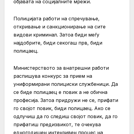
објавата на социјалните мрежи.
Полицијата работи на спречување,
откривање и санкционирање на сите
видови криминал. Затоа биди меѓу
најдобрите, биди секогаш прв, биди
полицаец.
Министерството за внатрешни работи
распишува конкурс за прием на
униформирани полициски службеници. Да
се биде полицаец е повик а не обична
професија. Затоа придружи не се, прифати
го својот повик, биди полицаец. Ако се
одлучиш да го следиш својот повик, да го
прифатиш предизвикот, те очекува
едногодишен интензивен процес на