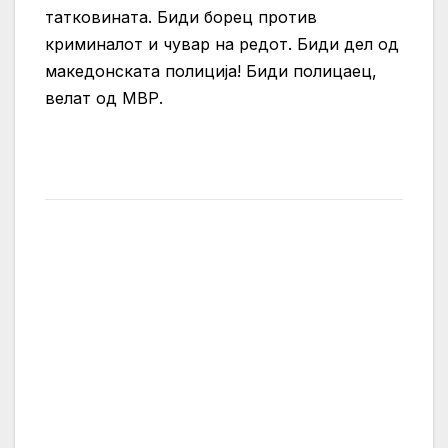
татковината. Биди борец против
криминалот и чувар на редот. Биди дел од
македонската полиција! Биди полицаец,
велат од МВР.