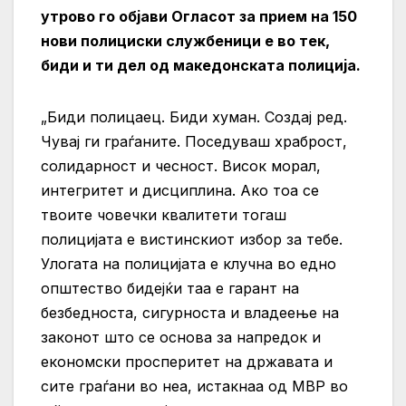
утрово го објави Огласот за прием на 150
нови полициски службеници е во тек,
биди и ти дел од македонската полиција.
„Биди полицаец. Биди хуман. Создај ред.
Чувај ги граѓаните. Поседуваш храброст,
солидарност и чесност. Висок морал,
интегритет и дисциплина. Ако тоа се
твоите човечки квалитети тогаш
полицијата е вистинскиот избор за тебе.
Улогата на полицијата е клучна во едно
општество бидејќи таа е гарант на
безбедноста, сигурноста и владеење на
законот што се основа за напредок и
економски просперитет на државата и
сите граѓани во неа, истакнаа од МВР во