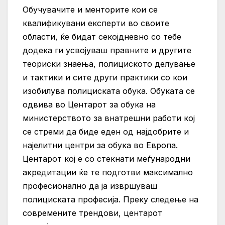
Обучувачите и менторите кои се
квалификувани експерти во своите
области, ќе бидат секојдневно со тебе
додека ги усвојуваш правните и другите
теориски знаења, полициското делување
и тактики и сите други практики со кои
изобилува полициската обука. Обуката се
одвива во Центарот за обука на
министерството за внатрешни работи кој
се стреми да биде еден од најдобрите и
најелитни центри за обука во Европа.
Центарот кој е со стекнати меѓународни
акредитации ќе те подготви максимално
професионално да ја извршуваш
полициската професија. Преку следење на
современите трендови, центарот