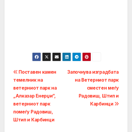
Post
Поставен камен
Започнува изградбата
темелник на
на Ветерниот парк
navigation
ветерниот парк на
сместен меѓу
„Алказар Енерџи”,
Радовиш, Штип и
ветерниот парк
Карбинци
помеѓу Радовиш,
Штип и Карбинци