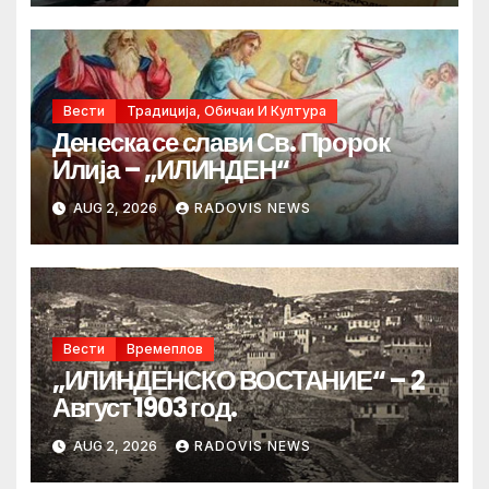
Вести
Традиција, Обичаи И Култура
Денеска се слави Св. Пророк
Илија – „ИЛИНДЕН“
AUG 2, 2026
RADOVIS NEWS
Вести
Времеплов
„ИЛИНДЕНСКО ВОСТАНИЕ“ – 2
Август 1903 год.
AUG 2, 2026
RADOVIS NEWS