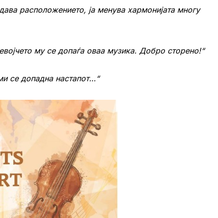
дава расположението, ја менува хармонијата многу
евојчето му се допаѓа оваа музика. Добро сторено!“
 ми се допадна настапот…“