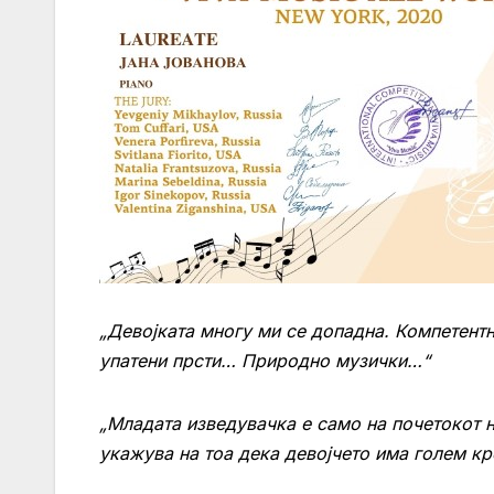
„Девојката многу ми се допадна. Компетентн
упатени прсти… Природно музички…“
„Младата изведувачка е само на почетокот н
укажува на тоа дека девојчето има голем кр