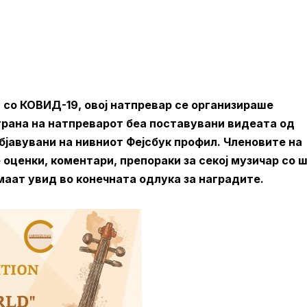
 со КОВИД-19, овој натпревар се организираше
трана на натпреварот беа поставувани видеата од
објавувани на нивниот Фејсбук профил. Членовите на
 оценки, коментари, препораки за секој музичар со 
аат увид во конечната одлука за наградите.