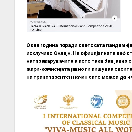
Оваа година поради светската пандемија
исклучиво Онлајн. На официјалната веб с
натпреварувачите а исто така беа јавно 
жири-комисијата јавно ги пишуваа своите
на транспарентен начин сите можеа да им