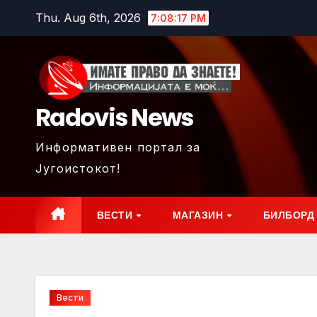
Skip
Thu. Aug 6th, 2026
7:08:18 PM
to
content
Radovis News
Информативен портал за
Југоистокот!
ВЕСТИ
МАГАЗИН
БИЛБОРД
Вести