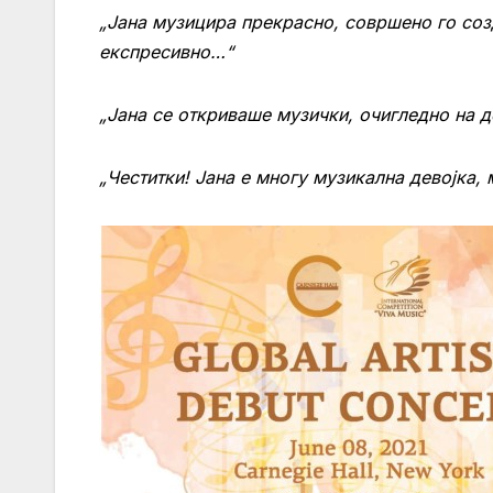
„Јана музицира прекрасно, совршено го соз
експресивно…“
„Јана се откриваше музички, очигледно на д
„Честитки! Јана е многу музикална девојка,