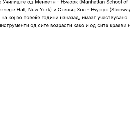
то Училиште од Менхетн – Њујорк (Manhattan School of
rnegie Hall, New York) и Стенвеј Хол – Њујорк (Steinwa
, на кој во повеќе години наназад, имаат учествувано
инструменти од сите возрасти како и од сите краеви 