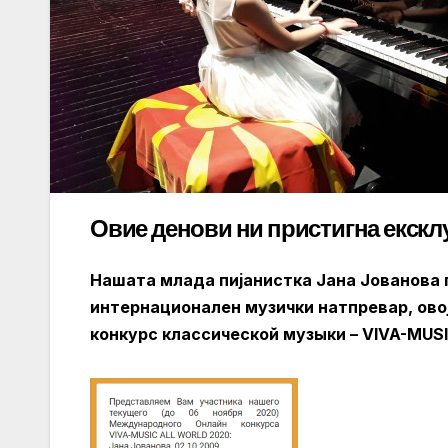
Овие денови ни пристигна ексклу
Нашата млада пијанистка Јана Јованова 
интернационален музички натпревар, овој
конкурс классической музыки – VIVA-MUS