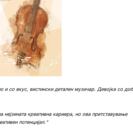
о и со вкус, вистински детален музичар. Девојка со до
а нејзината креативна кариера, но ова претставување
еативен потенцијал.“