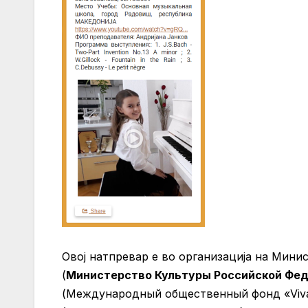
Овој натпревар е во организација на Мини
(
Министерство Культуры Российской Фед
(Международный общественный фонд «Viva