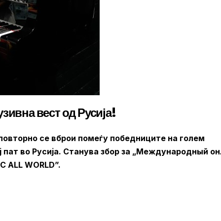
зивна вест од Русија!
повторно се вброи помеѓу победниците на голем
 пат во Русија. Станува збор за „Международный о
IC ALL WORLD”.