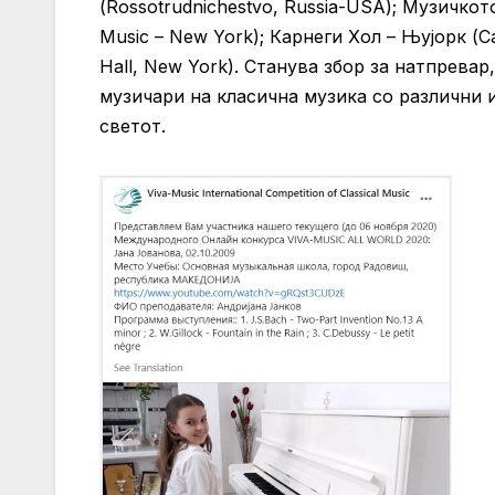
(Rossotrudnichestvo, Russia-USA); Музичко
Music – New York); Карнеги Хол – Њујорк (Ca
Hall, New York). Станува збор за натпревар
музичари на класична музика со различни 
светот.