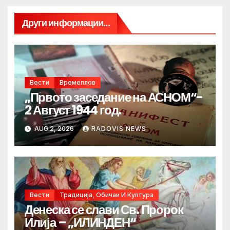
Други информации...
Вести
Времеплов
„Првото заседание на АСНОМ“-
2 Август 1944 год.
AUG 2, 2026
RADOVIS NEWS
Вести
Традиција, Обичаи И Култура
Денеска се слави Св. Пророк
Илија – „ИЛИНДЕН“