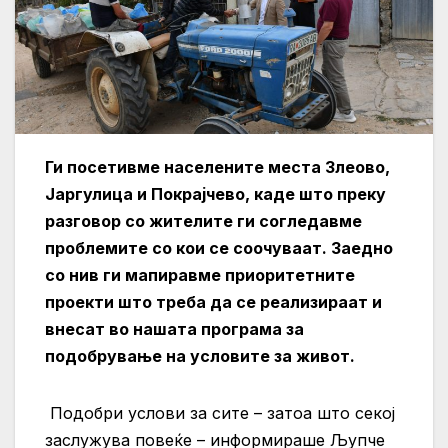
Ги посетивме населените места Злеово,
Јаргулица и Покрајчево, каде што преку
разговор со жителите ги согледавме
проблемите со кои се соочуваат. Заедно
со нив ги мапиравме приоритетните
проекти што треба да се реализираат и
внесат во нашата програма за
подобрување на условите за живот.
Подобри услови за сите – затоа што секој
заслужува повеќе – информираше Љупче