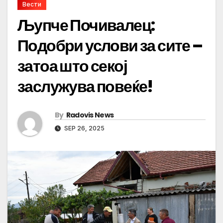
Вести
Љупче Почивалец:
Подобри услови за сите –
затоа што секој
заслужува повеќе!
By
Radovis News
SEP 26, 2025