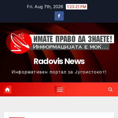
Skip
Fri. Aug 7th, 2026
1:23:24 PM
to
content
Radovis News
Информативен портал за Југоистокот!