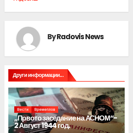
By
Radovis News
Други информации...
Вести
Времеплов
„Првото заседание на АСНОМ“-
2 Август 1944 год.