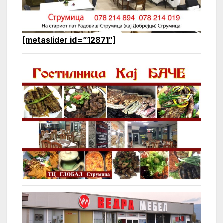
[metaslider id=”12871″]