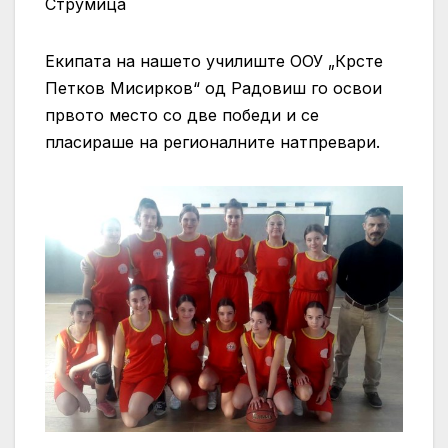
Струмица
Екипата на нашето училиште ООУ „Крсте
Петков Мисирков“ од Радовиш го освои
првото место со две победи и се
пласираше на регионалните натпревари.