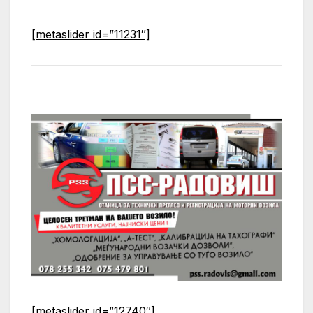
[metaslider id=”11231″]
[metaslider id=”12740″]