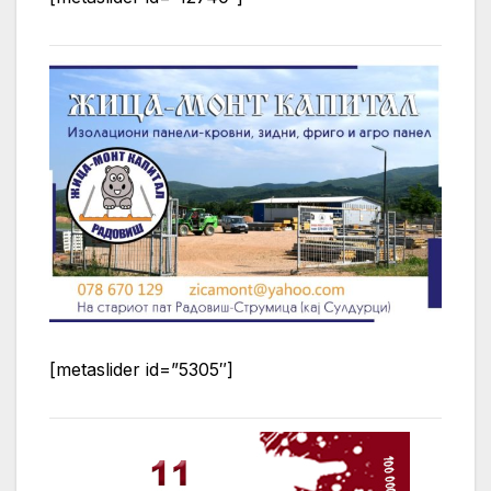
[metaslider id=”5305″]