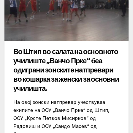
Во Штип во салата на основното
училиште „Ванчо Прке“ беа
одиграни зонските натпревари
во кошарка за женски за основни
училишта.
На овој зонски натпревар учествуваа
екипите на ООУ „Ванчо Прке“ од Штип,
ООУ „Крсте Петков Мисирков“ од
Радовиш и ООУ „Сандо Масев“ од