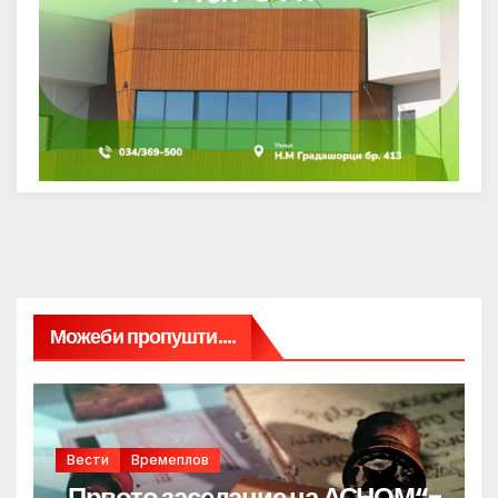
Можеби пропушти....
Вести
Времеплов
„Првото заседание на АСНОМ“-