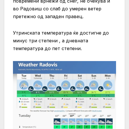
повремени врнежи од снег, не очекува и
во Радовиш со слаб до умерен ветер
претежно од западен правец.
Утринската температура ќе достигне до
минус три степени , а дневната
температура до пет степени.