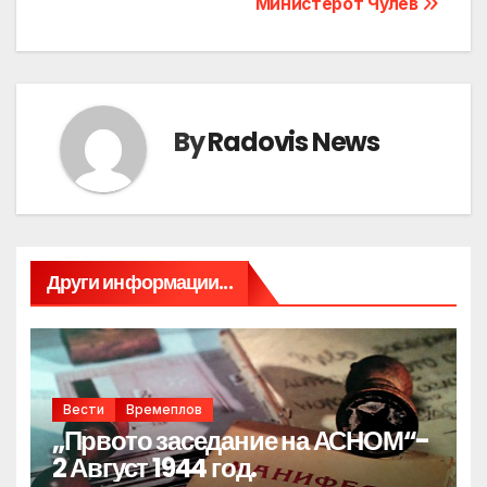
Министерот Чулев
By
Radovis News
Други информации...
Вести
Времеплов
„Првото заседание на АСНОМ“-
2 Август 1944 год.