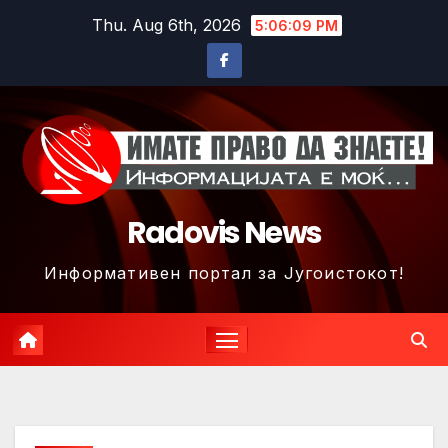
Skip
Thu. Aug 6th, 2026
5:06:12 PM
to
content
Radovis News
Информативен портал за Југоистокот!