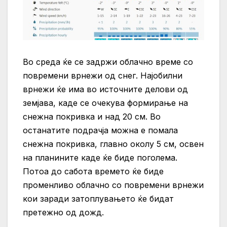
Во среда ќе се задржи облачно време со
повремени врнежи од снег. Најобилни
врнежи ќе има во источните делови од
земјава, каде се очекува формирање на
снежна покривка и над 20 см. Во
останатите подрачја можна е помала
снежна покривка, главно околу 5 см, освен
на планините каде ќе биде поголема.
Потоа до сабота времето ќе биде
променливо облачно со повремени врнежи
кои заради затоплувањето ќе бидат
претежно од дожд.