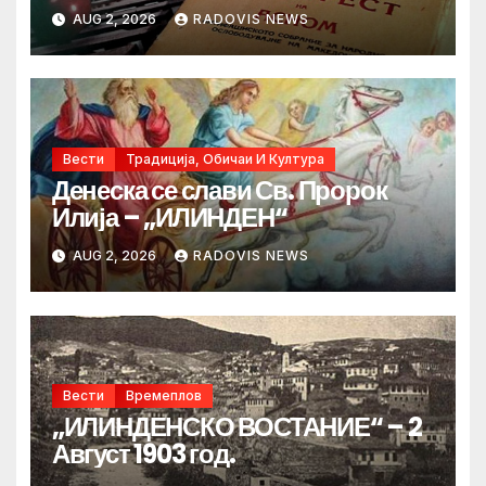
AUG 2, 2026
RADOVIS NEWS
Вести
Традиција, Обичаи И Култура
Денеска се слави Св. Пророк
Илија – „ИЛИНДЕН“
AUG 2, 2026
RADOVIS NEWS
Вести
Времеплов
„ИЛИНДЕНСКО ВОСТАНИЕ“ – 2
Август 1903 год.