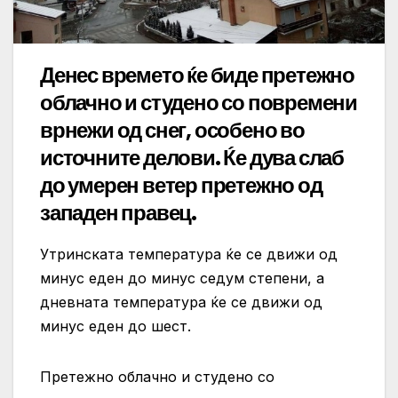
Денес времето ќе биде претежно
облачно и студено со повремени
врнежи од снег, особено во
источните делови. Ќе дува слаб
до умерен ветер претежно од
западен правец.
Утринската температура ќе се движи од
минус еден до минус седум степени, а
дневната температура ќе се движи од
минус еден до шест.
Претежно облачно и студено со