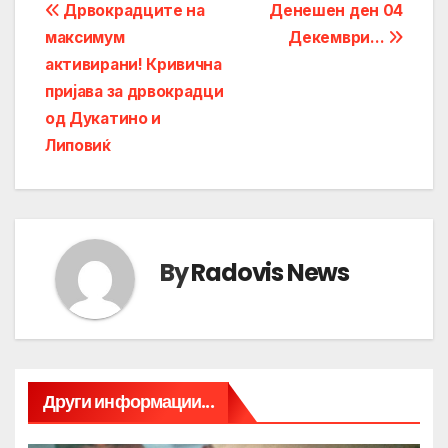
Post
Дрвокрадците на
Денешен ден 04
максимум
Декември…
navigation
активирани! Кривична
пријава за дрвокрадци
од Дукатино и
Липовиќ
By
Radovis News
Други информации...