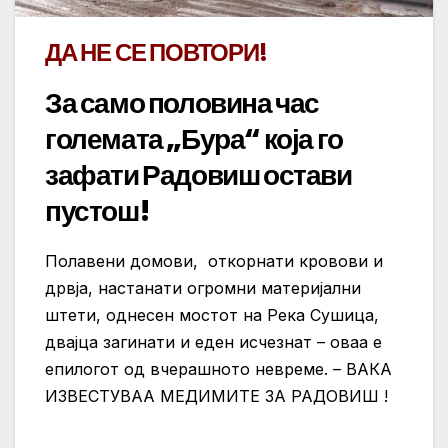
ДА НЕ СЕ ПОВТОРИ!
За само половина час
големата „Бура“ која го
зафати Радовиш остави
пустош!
Полавени домови, откорнати кровови и
дрвја, настанати огромни материјални
штети, однесен мостот на Река Сушица,
двајца загинати и еден исчезнат – оваа е
епилогот од вчерашното невреме. – ВАКА
ИЗВЕСТУВАА МЕДИМИТЕ ЗА РАДОВИШ !