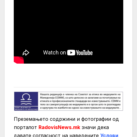
Преземањето содржини и фотографии од
порталот
RadovisNews.mk
значи дека
давате согласност на нaведените
Услови