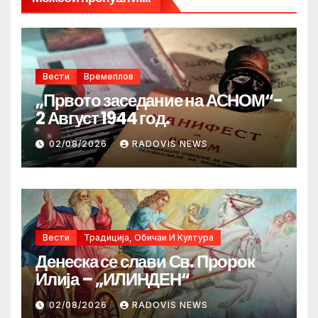
Вести
Времеплов
„Првото заседание на АСНОМ“-
2 Август 1944 год.
02/08/2026
RADOVIS NEWS
Вести
Традиција, Обичаи И Култура
Денеска се слави Св. Пророк
Илија – „ИЛИНДЕН“
02/08/2026
RADOVIS NEWS