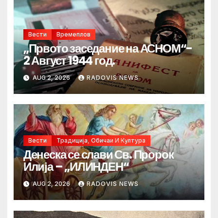
Вести
Времеплов
„Првото заседание на АСНОМ“-
2 Август 1944 год.
AUG 2, 2026
RADOVIS NEWS
Вести
Традиција, Обичаи И Култура
Денеска се слави Св. Пророк
Илија – „ИЛИНДЕН“
AUG 2, 2026
RADOVIS NEWS