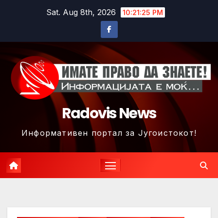
Skip
Sat. Aug 8th, 2026
10:21:27 PM
to
content
Radovis News
Информативен портал за Југоистокот!