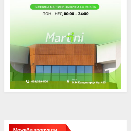
Можеби пропушти....