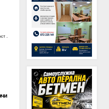
ст .
ачи