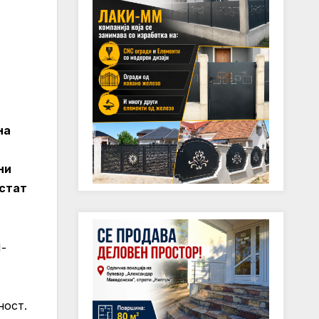
на
ни
истат
-
ност.