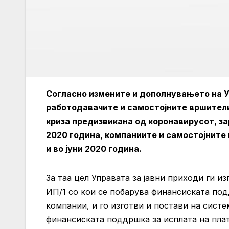
Согласно измените и дополнувањето на У
работодавачите и самостојните вршители
криза предизвикана од коронавирусот, зар
2020 година, компаниите и самостојните 
и во јуни 2020 година.
За таа цел Управата за јавни приходи ги и
ИП/1 со кои се побарува финансиската подд
компании, и го изготви и постави на сист
финансиската поддршка за исплата на плати