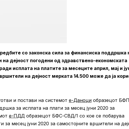
редбите со законска сила за финансиска поддршка 
 на дејност погодени од здравствено-економската
ади исплата на платите за месеците април, мај и ју
вршители на дејност мерката 14.500 може да ја кор
зготви и постави на системот
е-Даноци
образецот БФП
ршка за исплата на плати за месец јуни 2020 за
емот
е-ПДД
образецот БФС-СВД/1 со кое се побарува
 за месец јуни 2020 за самостојните вршители на деј