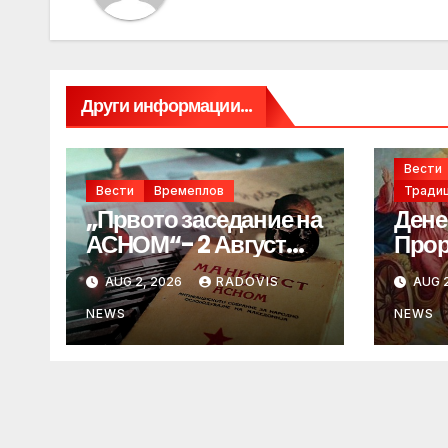
Други информации...
Вести
Вести
Времеплов
Традиц
„Првото заседание на
Дене
АСНОМ“- 2 Август
Прор
1944 год.
„ИЛ
AUG 2, 2026
RADOVIS
AUG 2
NEWS
NEWS