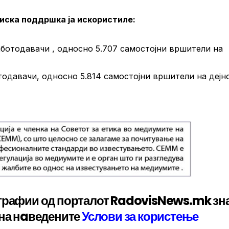
иска поддршка ја искористиле:
аботодавачи , односно 5.707 самостојни вршители на
тодавачи, односно 5.814 самостојни вршители на дејно
графии од порталот RadovisNews.mk зн
 на нaведените
Услови за користење