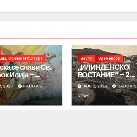
ија, Обичаи И Култура
Вести
Времеплов
ска се слави Св.
„ИЛИНДЕНСКО
ок Илија –
ВОСТАНИЕ“ – 2
ИНДЕН“
Август 1903 год.
, 2026
RADOVIS
AUG 2, 2026
RADOVIS
NEWS