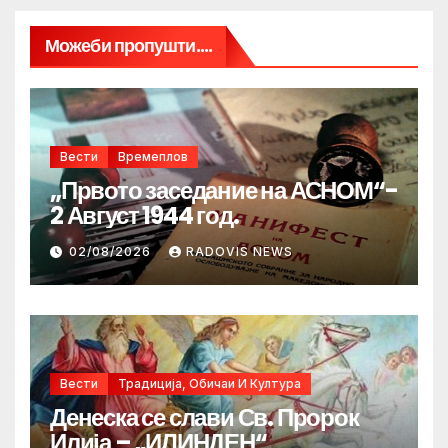
Можеби пропушти....
Вести
Времеплов
„Првото заседание на АСНОМ“-
2 Август 1944 год.
02/08/2026
RADOVIS NEWS
Вести
Традиција, Обичаи И Култура
Денеска се слави Св. Пророк
Илија – „ИЛИНДЕН“