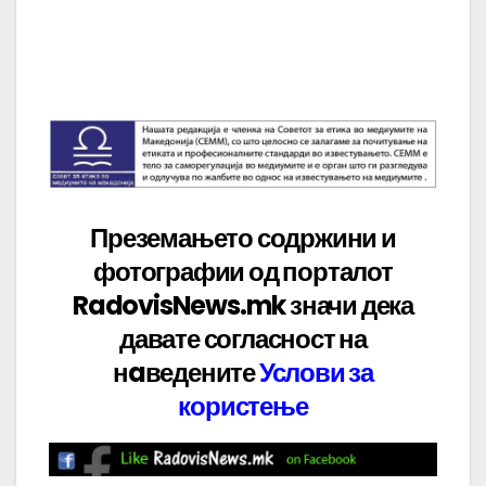
Преземањето содржини и
фотографии од порталот
RadovisNews.mk значи дека
давате
согласност на
нaведените
Услови за
користење