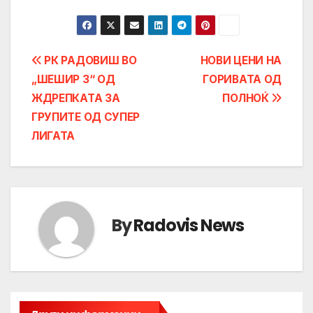
Post
РК РАДОВИШ ВО
НОВИ ЦЕНИ НА
„ШЕШИР 3“ ОД
ГОРИВАТА ОД
navigation
ЖДРЕПКАТА ЗА
ПОЛНОЌ
ГРУПИТЕ ОД СУПЕР
ЛИГАТА
By
Radovis News