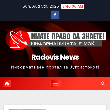
Skip
Sun. Aug 9th, 2026
8:46:03 AM
to
content
Radovis News
Информативен портал за Југоистокот!