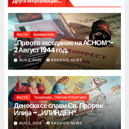
Други информации...
Вести
Времеплов
„Првото заседание на АСНОМ“-
2 Август 1944 год.
AUG 2, 2026
RADOVIS NEWS
Вести
Традиција, Обичаи И Култура
Денеска се слави Св. Пророк
Илија – „ИЛИНДЕН“
AUG 2, 2026
RADOVIS NEWS