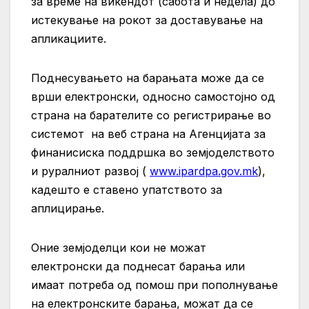
за време на викендот (сабота и недела) до
истекување на рокот за доставување на
апликациите.
Поднесувањето на барањата може да се
врши електронски, односно самостојно од
страна на барателите со регистрирање во
системот на веб страна на Агенцијата за
финанисиска поддршка во земјоделството
и руралниот развој (
www.ipardpa.gov.mk
),
кадешто е ставено упатството за
аплицирање.
Оние земјоделци кои не можат
електронски да поднесат барања или
имаат потреба од помош при пополнување
на електронските барања, можат да се