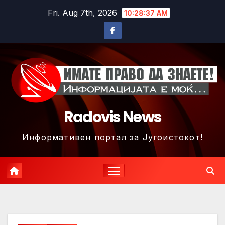
Skip
Fri. Aug 7th, 2026
10:28:39 AM
to
content
Radovis News
Информативен портал за Југоистокот!