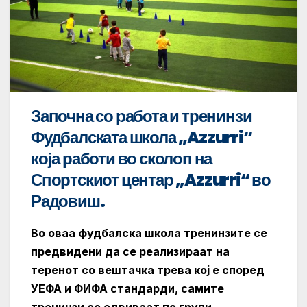
Започна со работа и тренинзи
Фудбалската школа „Azzurri“
која работи во сколоп на
Спортскиот центар „Azzurri“ во
Радовиш.
Во оваа фудбалска школа тренинзите се
предвидени да се реализираат на
теренот со вештачка трева кој е според
УЕФА и ФИФА стандарди, самите
тренинзи се одвиваат по групи