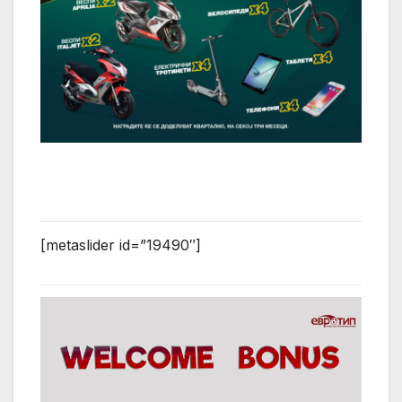
[metaslider id=”19490″]