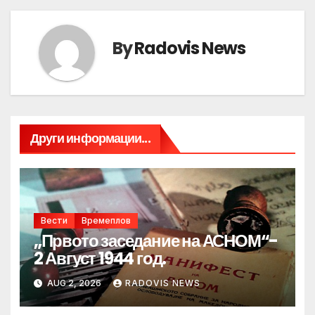
By
Radovis News
Други информации...
Вести
Времеплов
„Првото заседание на АСНОМ“-
2 Август 1944 год.
AUG 2, 2026
RADOVIS NEWS