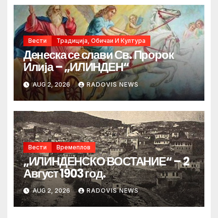
Вести
Традиција, Обичаи И Култура
Денеска се слави Св. Пророк
Илија – „ИЛИНДЕН“
AUG 2, 2026
RADOVIS NEWS
Вести
Времеплов
„ИЛИНДЕНСКО ВОСТАНИЕ“ – 2
Август 1903 год.
AUG 2, 2026
RADOVIS NEWS