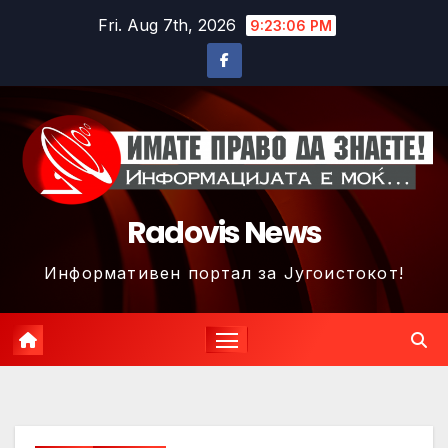
Skip
Fri. Aug 7th, 2026
9:23:09 PM
to
content
Radovis News
Информативен портал за Југоистокот!