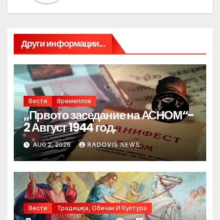
Други информации...
Вести
Времеплов
„Првото заседание на АСНОМ“-
2 Август 1944 год.
AUG 2, 2026
RADOVIS NEWS
Вести
Традиција, Обичаи И Култура