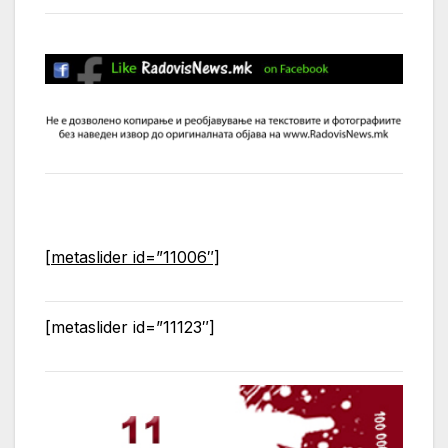
[metaslider id=”11006″]
[metaslider id=”11123″]