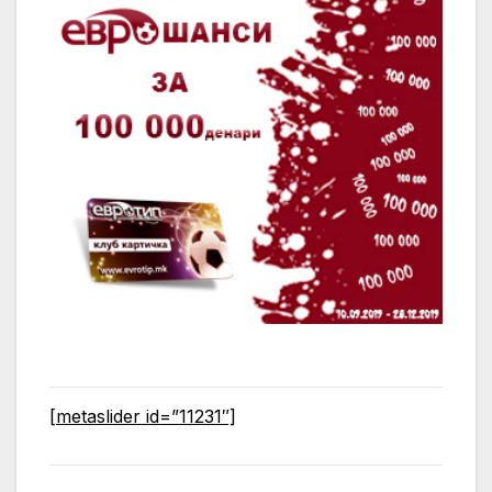
[metaslider id=”11231″]