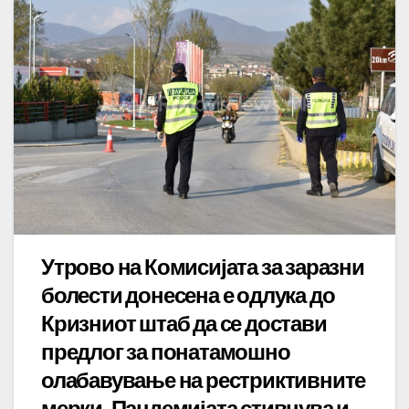
Утрово на Комисијата за заразни
болести донесена е одлука до
Кризниот штаб да се достави
предлог за понатамошно
олабавување на рестриктивните
мерки. Пандемијата стивнува и