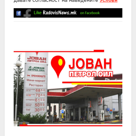
давате согласност на нaведените
Услови