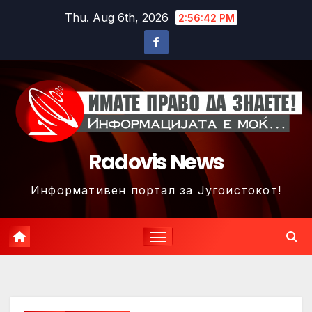
Skip
Thu. Aug 6th, 2026
2:56:45 PM
to
content
Radovis News
Информативен портал за Југоистокот!