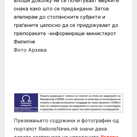
влоши доколку не се почитуваат мерките
онака како што се предвидени. Затоа
апелирам до стопанските субјекти и
граѓаните целосно да се придржуваат до
препораките -информираше министерот
Филипче
Фото Архива
Преземањето содржини и фотографии од
порталот RadovisNews.mk значи дека