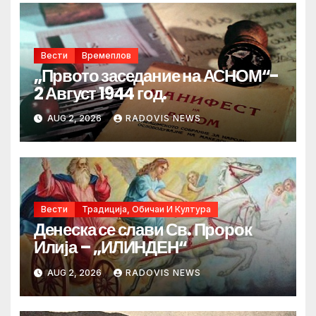
Вести
Времеплов
„Првото заседание на АСНОМ“-
2 Август 1944 год.
AUG 2, 2026
RADOVIS NEWS
Вести
Традиција, Обичаи И Култура
Денеска се слави Св. Пророк
Илија – „ИЛИНДЕН“
AUG 2, 2026
RADOVIS NEWS