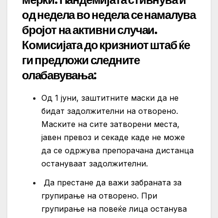
од недела во недела се намалува
бројот на активни случаи.
Комисијата до кризниот штаб ќе
ги предложи следните
олабавувања:
Од 1 јуни, заштитните маски да не
бидат задолжителни на отворено.
Маските на сите затворени места,
јавен превоз и секаде каде не може
да се одржува препорачана дистанца
остануваат задолжителни.
Да престане да важи забраната за
групирање на отворено. При
групирање на повеќе лица останува