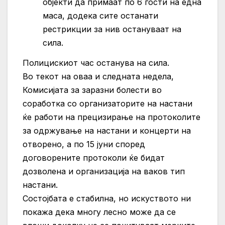
објекти да примаат по 6 гости на една
маса, додека сите останати
рестрикции за нив остануваат на
сила.
Полицискиот час останува на сила.
Во текот на оваа и следната недела,
Комисијата за заразни болести во
соработка со организаторите на настани
ќе работи на прецизирање на протоколите
за одржување на настани и концерти на
отворено, а по 15 јуни според
договорените протоколи ќе бидат
дозволена и организација на ваков тип
настани.
Состојбата е стабилна, но искуството ни
покажа дека многу лесно може да се