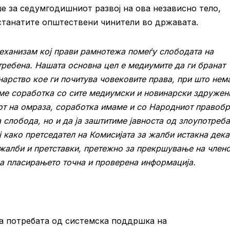
е за седумгодишниот развој на ова независно тело,
останатите општествени чинители во државата.
еханизам кој прави рамнотежа помеѓу слободата на
требена. Нашата основна цел е медиумите да ги бранат
арство кое ги почитува човековите права, при што нем
ме соработка со сите медиумски и новинарски здружени
т на омраза, соработка имаме и со Народниот правобр
 слобода, но и да ја заштитиме јавноста од злоупотреба
 како претседател на Комисијата за жалби истакна дека
 жалби и претставки, претежно за прекршување на члено
на пласирањето точна и проверена информација.
на потребата од системска поддршка на