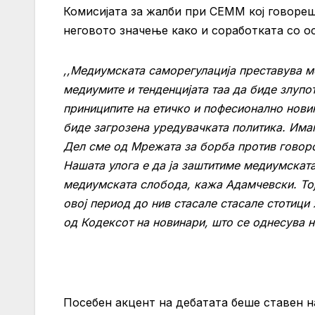
Комисијата за жалби при СЕММ кој говореш
неговото значење како и соработката со 
,,Медиумската саморегулација преставува м
медиумите и тенденцијата таа да биде злупо
приниципите на етичко и пофесионално новин
биде загрозена уредувачката политика. Има
Дел сме од Мрежата за борба против говоро
Нашата улога е да ја заштитиме медиумската
медиумската слобода, кажа Адамчевски. Тој
овој период до нив стасале стасале стотици
од Кодексот на новинари, што се однесува 
Посебен акцент на дебатата беше ставен 