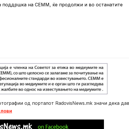
ка поддршка на СЕММ, ќе продолжи и во останатите
тографии од порталот RadovisNews.mk значи дека да
слови