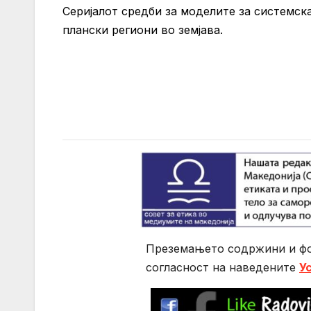
Серијалот средби за моделите за системс
плански региони во земјава.
Преземањето содржини и фо
согласност на нaведените
У