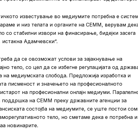
тичкото известување во медиумите потребна е систе
араме и низ телата и органите на СЕММ, верувам дек
ело со стабилни извори на финасирање, бидејки засега
 истакна Адамчевски“.
реба да се овозможат услови за зајакнување на
јно тело, со цел да се избегне регулацијата од држав
ба на медиумската слобода. Предложија изработка и
ата писменост и значењето на професионалното
гистарот на професионални онлајн медиуми. Паралелн
на поддршка на СЕММ преку државните агенции за
ансиската состојба на медиумите, се уште постои со
аморегулативното тело, но сметаме дека е потребна и
аа новинарите.