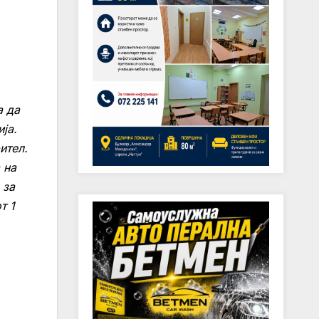
а да
ја.
ител.
 на
 за
т 1