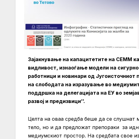
Зајакнување на капацитетите на СЕММ ка
видливост, изнаоѓање модели на сигурн
работници и новинари од Југоисточниот 
на слободата на изразување во медиумит
поддршка на делегацијата на ЕУ во земја
развој и предизвици’’.
Целта на оваa средба беше да се слушнат 
тело, но и да предложат препораки за идн
медиумскиот простор. На средбата свое и