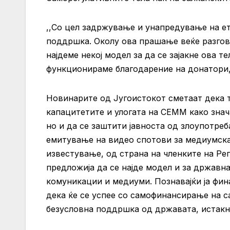
,,Со цел задржување и унапредување на е
поддршка. Околу ова прашање веќе разгов
најдеме некој модел за да се зајакне ова т
функционираме благодарение на донатори,
Новинарите од Југоистокот сметаат дека т
капацитетите и улогата на СЕММ како знача
но и да се заштити јавноста од злоупотре
емитување на видео спотови за медиумск
известување, од страна на членките на Ре
предложија да се најде модел и за држав
комуникации и медиуми. Познавајќи ја фин
дека ќе се успее со самофинансирање на с
безусловна поддршка од државата, истакн