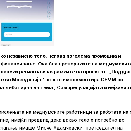
ко независно тело, негова поголема промоција и
о финансирање. Ова беа препораките на медиумскит
плански регион кои во рамките на проектот ,,Поддр
е во Македонија’’ што го имплементира СЕММ со
ва дебатираа на тема ,,Саморегулацијата и нејзинио
мислењата на медиумските работници за работата на 
ина, имајќи предвид дека вакво тело е потребно во
злагање имаше Мирче Адамчевски, претседател на