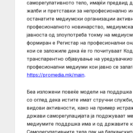
саморегулативното тело, имајќи предвид 
жалби и претставки за непрофесионално и
останатите медиумски организации активн
професионалното новинарство, медиумскат
јавноста од злоупотреба токму на медиусм
формиран е Регистар на професионални онл
кои се заложиле дека ќе го почитуваат Ко
транспарентно објавување на уредувачкио
професионални медиуми кои јавно се залаг
https://promedia.mk/main
.
Беа изложени повеќе модели на поддршка 
со оглед дека истите имат стручни служби,
видови активности, како на пример истра
држави саморегулацијата ја подржуваат ме
медиумите поддршка има и од државите кој
Саморегулативните тела пак на балкански