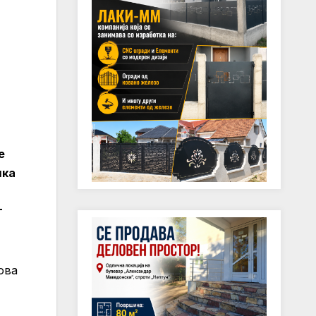
е
шка
т
ова