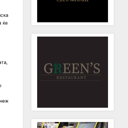
мска
а ќе
ата,
о
мнеж