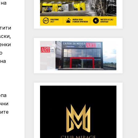
 на
тити
вски,
енки
о
 на
опа
ични
ките