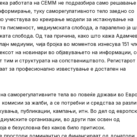
дека работата на СЕММ не подразбира само решавање
нформирање, туку саморегулативното тело заедно со
о учествува во креирање модели за истакнување на
а писменост, медиумската слобода, а паралелно ја ш
ката слобода. Од таа причина, како што кажа Адамче
ајн медиуми, чија бројка во моментов изнесува 151 чл
дексот на новинари во објавувањето на информации, с
т тим и структурата на сопствеништвото. Регистарот
аат за професионално известување е достапен на
на саморегулативните тела во повеќе држави во Евр
 комисии за жалби, а се потребни и средства за разл
жувања, публикации, кампањи, итн. Во дел од европс
диумските организации, во други пак освен од
а е безусловна без каков било притисок.
те простори доминантно се финансираат од донатори.