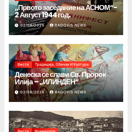
„Првото заседание на АСНОМ“-
2 Август 1944 год.
02/08/2026
RADOVIS NEWS
Вести
Традиција, Обичаи И Култура
Денеска се слави Св. Пророк
Илија – „ИЛИНДЕН“
02/08/2026
RADOVIS NEWS
Вести
Времеплов