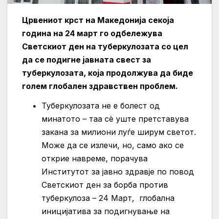
Црвениот крст на Македонија секоја
година на 24 март го одбележува
Светскиот ден на туберкулозата со цел
да се подигне јавната свест за
туберкулозата, која продолжува да биде
голем глобален здравствен проблем.
Туберкулозата не е болест од
минатото – таа сè уште претставува
закана за милиони луѓе ширум светот.
Може да се излечи, но, само ако се
открие навреме, порачува
Институтот за јавно здравје по повод
Светскиот ден за борба против
туберкулоза – 24 Март, глобална
иницијатива за подигнување на