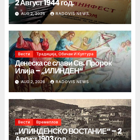
2 Август 1944 год.
AUG 2, 2026
RADOVIS NEWS
Вести
Традиција, Обичаи И Култура
Денеска се слави Св. Пророк
Илија – „ИЛИНДЕН“
AUG 2, 2026
RADOVIS NEWS
Вести
Времеплов
„ИЛИНДЕНСКО ВОСТАНИЕ“ – 2
Август 1903 год.