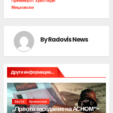
Премиерот Христијан
Мицковски
By
Radovis News
Други информации...
Вести
Времеплов
„Првото заседание на АСНОМ“-