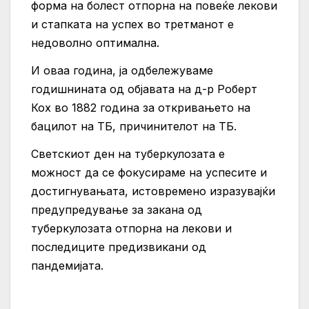
форма на болест отпорна на повеќе лекови
и стапката на успех во третманот е
недоволно оптимална.
И оваа година, ја одбележуваме
годишнината од објавата на д-р Роберт
Кох во 1882 година за откривањето на
бацилот на ТБ, причинителот на ТБ.
Светскиот ден на туберкулозата е
можност да се фокусираме на успесите и
достигнувањата, истовремено изразувајќи
предупредување за закана од
туберкулозата отпорна на лекови и
последиците предизвикани од
пандемијата.