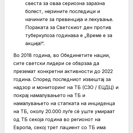
свеста за оваа сериозна заразна
болест, нејзините последици и
начините за превенција и лекување.
Пораката за Светскиот ден против
туберкулоза годинава е „Време е за
акција!“.
Во 2018 година, во Обединетите нации,
сите светски лидери се обврзаа да
преземат конкретни активности до 2022
година. Според последниот извештај за
надзор и мониторинг на ТБ (СЗО / ЕЦДЦ) и
покрај намалувањето на ТБ и
намалувањето на стапката на инциденца
на ТБ, околу 20.000 луѓе сè уште умираат
од ТБ секоја година во регионот на
Европа, секој трет пациент со ТБ има