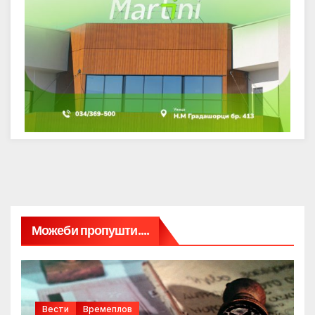
Можеби пропушти....
Вести
Времеплов