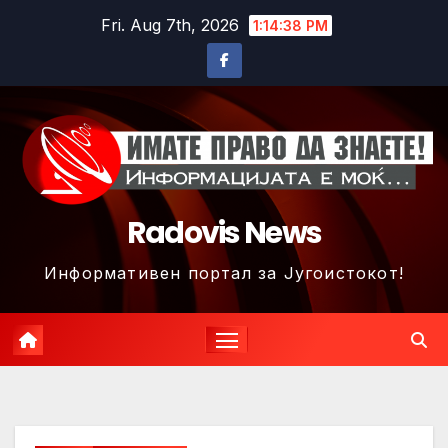
Skip
Fri. Aug 7th, 2026
1:14:41 PM
to
content
Radovis News
Информативен портал за Југоистокот!