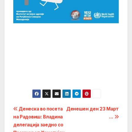
Post
Денеска во посета
Денешен ден 23 Март
на Радовиш: Владина
…
navigation
делегација заедно со