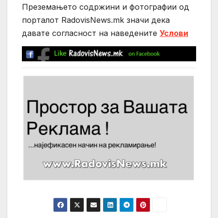
Преземањето содржини и фотографии од
порталот RadovisNews.mk значи дека
давате согласност на нaведените
Услови