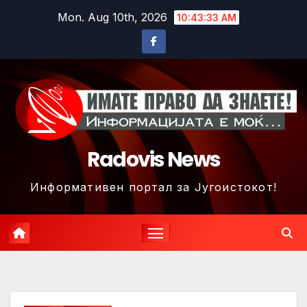
Skip
Mon. Aug 10th, 2026
10:43:35 AM
to
content
Radovis News
Информативен портал за Југоистокот!