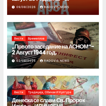
продолжува традицијата за
09/08/2026
RADOVIS NEWS
Денот на македонските рудари
Вести
Времеплов
„Првото заседание на АСНОМ“-
2 Август 1944 год.
02/08/2026
RADOVIS NEWS
Вести
Традиција, Обичаи И Култура
Денеска се слави Св. Пророк