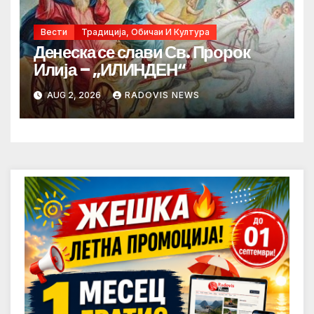
Вести
Традиција, Обичаи И Култура
Денеска се слави Св. Пророк
Илија – „ИЛИНДЕН“
AUG 2, 2026
RADOVIS NEWS