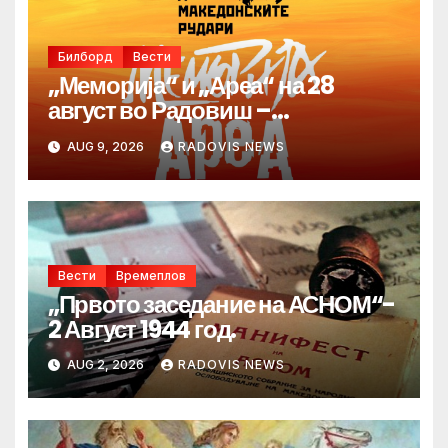
Билборд
Вести
„Меморија“ и „Ареа“ на 28
август во Радовиш –
продолжува традицијата за
AUG 9, 2026
RADOVIS NEWS
Денот на македонските рудари
Вести
Времеплов
„Првото заседание на АСНОМ“-
2 Август 1944 год.
AUG 2, 2026
RADOVIS NEWS