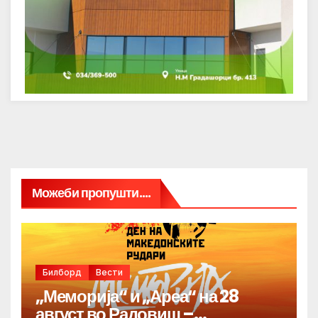
Можеби пропушти....
Билборд
Вести
„Меморија“ и „Ареа“ на 28
август во Радовиш –