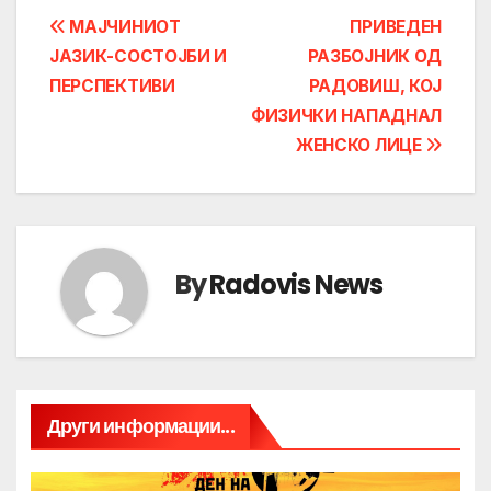
Post
МАЈЧИНИОТ
ПРИВЕДЕН
ЈАЗИК-СОСТОЈБИ И
РАЗБОЈНИК ОД
navigation
ПЕРСПЕКТИВИ
РАДОВИШ, КОЈ
ФИЗИЧКИ НАПАДНАЛ
ЖЕНСКО ЛИЦE
By
Radovis News
Други информации...