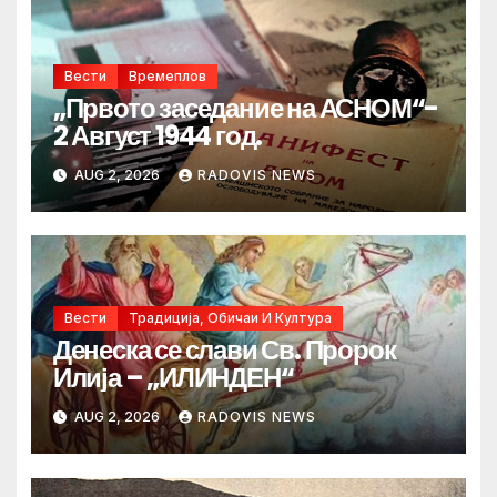
Вести
Времеплов
„Првото заседание на АСНОМ“-
2 Август 1944 год.
AUG 2, 2026
RADOVIS NEWS
Вести
Традиција, Обичаи И Култура
Денеска се слави Св. Пророк
Илија – „ИЛИНДЕН“
AUG 2, 2026
RADOVIS NEWS