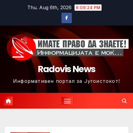
Skip
Thu. Aug 6th, 2026
6:09:27 PM
to
content
Radovis News
Информативен портал за Југоистокот!