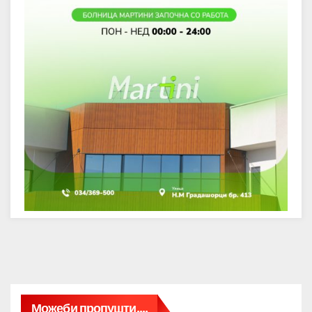
Можеби пропушти....