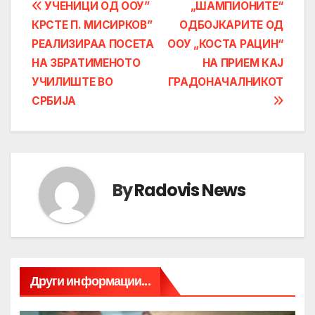
Post
УЧЕНИЦИ ОД ООУ”
„ШАМПИОНИТЕ“
КРСТЕ П. МИСИРКОВ”
ОДБОЈКАРИТЕ ОД
navigation
РЕАЛИЗИРАА ПОСЕТА
ООУ „КОСТА РАЦИН“
НА ЗБРАТИМЕНОТО
НА ПРИЕМ КАЈ
УЧИЛИШТЕ ВО
ГРАДОНАЧАЛНИКОТ
СРБИЈА
By
Radovis News
Други информации...