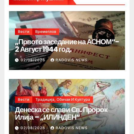
Вести
Времеплов
„Првото заседание на АСНОМ“-
2 Август 1944 год.
02/08/2026
RADOVIS NEWS
Вести
Традиција, Обичаи И Култура
Денеска се слави Св. Пророк
Илија – „ИЛИНДЕН“
02/08/2026
RADOVIS NEWS