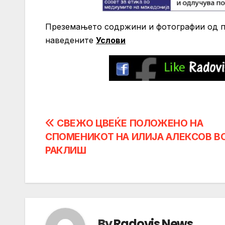
Преземањето содржини и фотографии од по
нaведените
Услови
Post
СВЕЖО ЦВЕЌЕ ПОЛОЖЕНО НА
СПОМЕНИКОТ НА ИЛИЈА АЛЕКСОВ В
navigation
РАКЛИШ
By
Radovis News