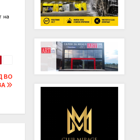
т на
Д ВО
ЗА