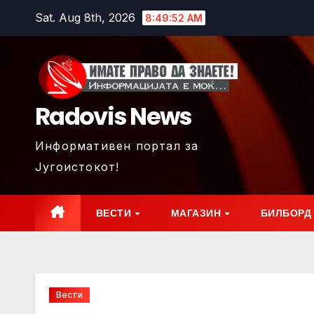
Skip
Sat. Aug 8th, 2026
8:49:53 AM
to
content
Radovis News
Информативен портал за
Југоистокот!
ВЕСТИ
МАГАЗИН
БИЛБОРД
Вести