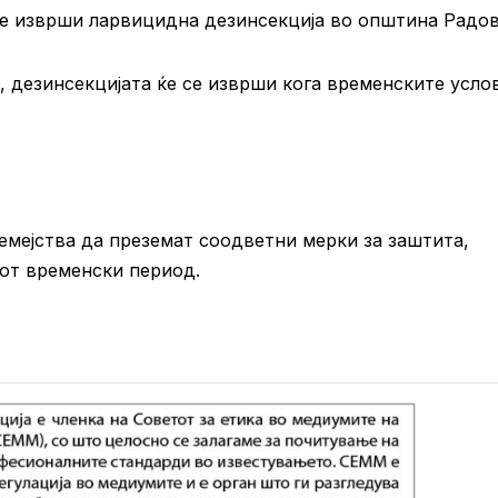
 се изврши ларвицидна дезинсекција во општина Радо
 дезинсекцијата ќе се изврши кога временските усло
емејства да преземат соодветни мерки за заштита,
иот временски период.