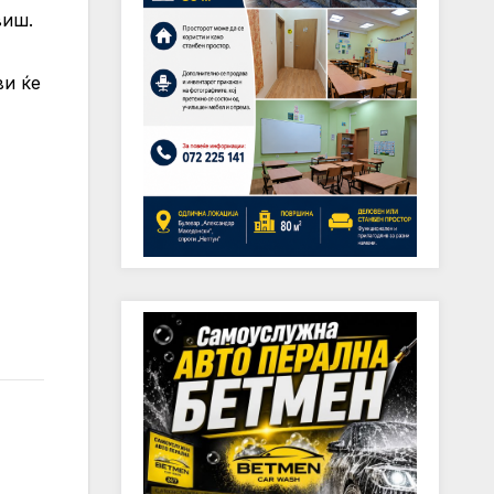
виш.
ви ќе