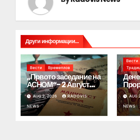
Други информации...
Вести
Вести
Времеплов
Традиц
„Првото заседание на
Дене
АСНОМ“- 2 Август
Прор
1944 год.
„ИЛ
AUG 2, 2026
RADOVIS
AUG 2
NEWS
NEWS