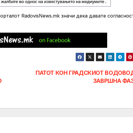
рталот RadovisNews.mk значи дека давате согласнос
ПАТОТ КОН ГРАДСКИОТ ВОДОВО
О
ЗАВРШНА ФА