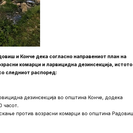
довиш и Конче дека согласно направениот план на
озрасни комарци и ларвицидна дезинсекција, истото
со следниот распоред:
ларвицидна дезинсекција во општина Конче, додека
 часот.
прскање против возрасни комарци во општина Радовиш