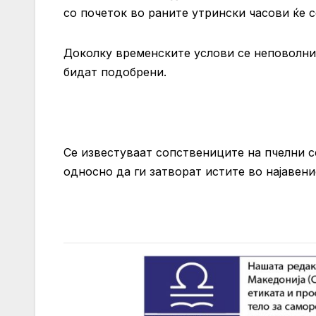
со почеток во раните утрински часови ќе
Доколку временските услови се неповолни,
бидат подобрени.
Се известуваат сопствениците на пчелни с
односно да ги затворат истите во најавен