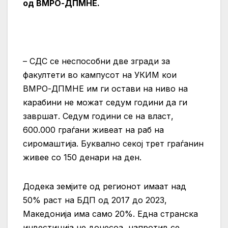
од ВМРО-ДПМНЕ.
– СДС се неспособни две згради за
факултети во кампусот на УКИМ кои
ВМРО-ДПМНЕ им ги остави на ниво на
карабини не можат седум години да ги
завршат. Седум години се на власт,
600.000 граѓани живеат на раб на
сиромаштија. Буквално секој трет граѓанин
живее со 150 денари на ден.
Додека земјите од регионот имаат над
50% раст на БДП од 2017 до 2023,
Македонија има само 20%. Една странска
инвестиција не донесоа, напротив се