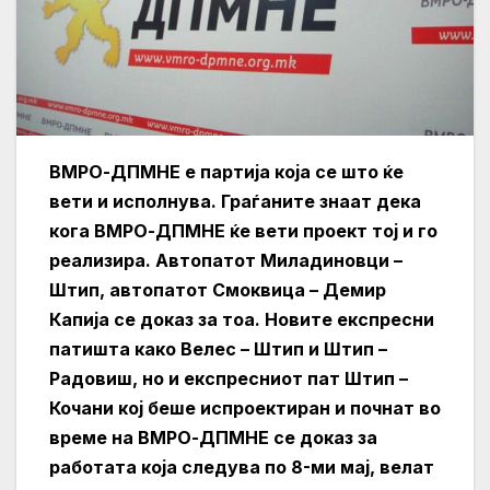
ВМРО-ДПМНЕ е партија која се што ќе
вети и исполнува. Граѓаните знаат дека
кога ВМРО-ДПМНЕ ќе вети проект тој и го
реализира. Автопатот Миладиновци –
Штип, автопатот Смоквица – Демир
Капија се доказ за тоа. Новите експресни
патишта како Велес – Штип и Штип –
Радовиш, но и експресниот пат Штип –
Кочани кој беше испроектиран и почнат во
време на ВМРО-ДПМНЕ се доказ за
работата која следува по 8-ми мај, велат