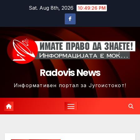
Skip
Sat. Aug 8th, 2026
10:49:29 PM
to
content
Radovis News
Информативен портал за Југоистокот!