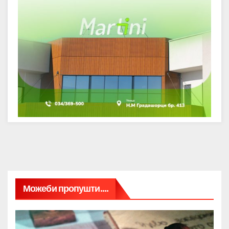
Можеби пропушти....