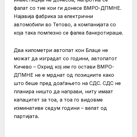
фалат со тие кои ги донесе ВМРО-ДПМНЕ.
Најавија фабрика за електрични
автомобили во Тетово, а компанијата со
која така помпезно се фалеа банкротираше.
Два километри автопат кон Блаце не
можат да изградат со години, автопатот
Кичево – Охрид кој им го остави ВМРО-
ДПМНЕ не е мрднат од позициите како
што беше пред доаѓањето на СДС. СДС не
планира ништо да направи, ниту имаат
капацитет за тоа, а тоа го видовме
изминативе седум години – велат од
партијата.