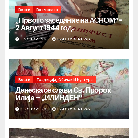
Вести
Времеплов
„Првото заседание на АСНОМ“-
2 Август 1944 год.
02/08/2026
RADOVIS NEWS
Вести
Традиција, Обичаи И Култура
Денеска се слави Св. Пророк
Илија – „ИЛИНДЕН“
02/08/2026
RADOVIS NEWS