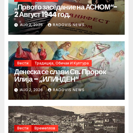
„Првото заседание на АСНОМ“-
2 Август 1944 год.
AUG 2, 2026
RADOVIS NEWS
Вести
Традиција, Обичаи И Култура
Денеска се слави Св. Пророк
Илија – „ИЛИНДЕН“
AUG 2, 2026
RADOVIS NEWS
Вести
Времеплов