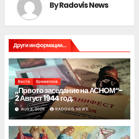
By
Radovis News
Други информации...
Вести
Времеплов
„Првото заседание на АСНОМ“-
2 Август 1944 год.
AUG 2, 2026
RADOVIS NEWS