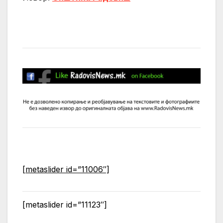
[metaslider id=”11006″]
[metaslider id=”11123″]