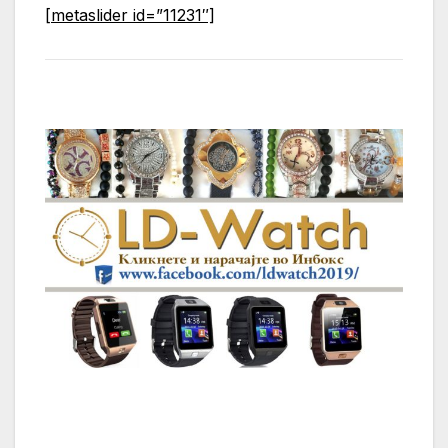
[metaslider id=”11231″]