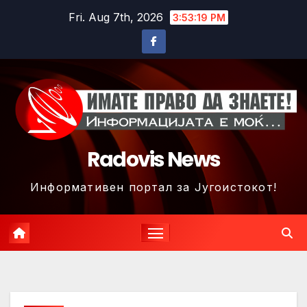
Skip
Fri. Aug 7th, 2026
3:53:22 PM
to
content
Radovis News
Информативен портал за Југоистокот!