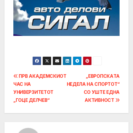
Post
ПРВ АКАДЕМСКИОТ
„ЕВРОПСКАTA
ЧАС НА
НЕДЕЛА НА СПОРТОТ“
navigation
УНИВЕРЗИТЕТОТ
СО УШТЕ ЕДНА
„ГОЦЕ ДЕЛЧЕВ“
АКТИВНОСТ