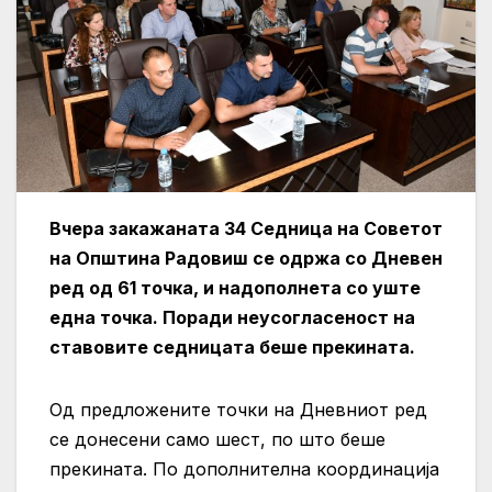
Вчера закажаната 34 Седница на Советот
на Општина Радовиш се одржа со
Дневен
ред од 61 точка, и надополнета со уште
една точка.
Поради неусогласеност на
ставовите седницата беше прекината.
Од предложените точки на Дневниот ред
се донесени само шест, по што беше
прекината. По дополнителна координација