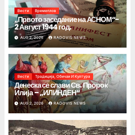
Вести
Времеплов
„Првото заседание на АСНОМ“-
2 Август 1944 год.
AUG 2, 2026
RADOVIS NEWS
Вести
Традиција, Обичаи И Култура
Денеска се слави Св. Пророк
Илија – „ИЛИНДЕН“
AUG 2, 2026
RADOVIS NEWS