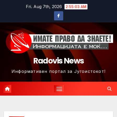
Skip
Fri. Aug 7th, 2026
2:55:06 AM
to
content
Radovis News
Информативен портал за Југоистокот!