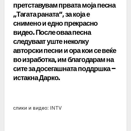
претставувам првата моја песна
„Тагата раната“, за која е
снимено и едно прекрасно
видео. После оваа песна
следуваат уште неколку
авторски песни и ора кои се веќе
во изработка, им благодарам на
сите за досегашната поддршка –
истакна Дарко.
слики и видео: INTV