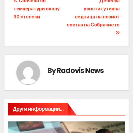
Post
Сончево со
Денеска
температури околу
конститутивна
navigation
30 степени
седница на новиот
состав на Собранието
By
Radovis News
Други информации...