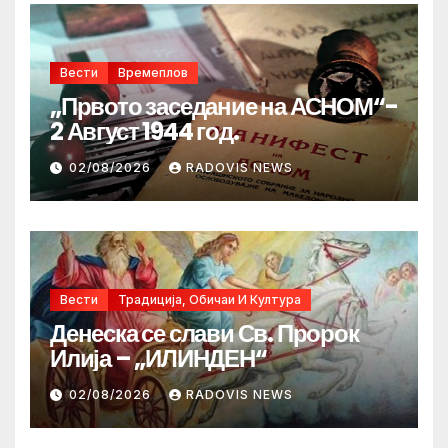
Вести
Времеплов
„Првото заседание на АСНОМ“-
2 Август 1944 год.
02/08/2026
RADOVIS NEWS
Вести
Традиција, Обичаи И Култура
Денеска се слави Св. Пророк
Илија – „ИЛИНДЕН“
02/08/2026
RADOVIS NEWS