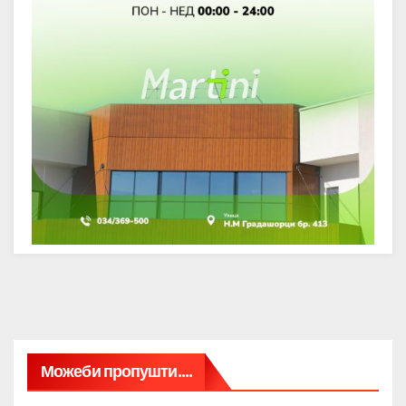
Можеби пропушти....