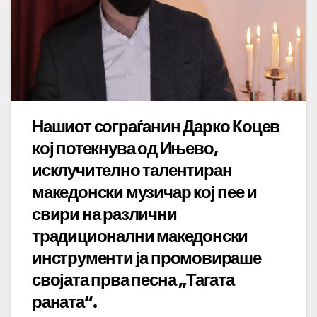
Нашиот сограѓанин Дарко Коцев
кој потекнува од Ињево,
исклучително талентиран
македонски музичар кој пее и
свири на различни
традиционални македонски
инструменти ја промовираше
својата прва песна „Тагата
раната“.