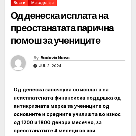
Вести
Македонија
Од денеска исплата на
преостанатата парична
помош за учениците
By
Radovis News
JUL 2, 2024
Од денеска започнува со исплата на
неисплатената финансиска поддршка од
антикризната мерка за учениците од
основните и средните училишта во износ
од 1200 и 1800 денари месечно, за
преостанатите 4 месеци во кои