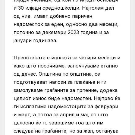
и 30 илјади средношколци. Најголем дел
од нив, имаат добиено паричен
надоместок за еден, односно два месеци,
поточно за декември 2023 година и за
јануари годинава.
Преостаната е исплата за четири месеци и
како што посочивме, започнуваме етапно
од денес. Општина по општина, се
подготвуваат налози за плаќање и ги
замолуваме граѓаните за трпение, додека
целиот износ биде надоместен. Најпрво ќе
ги исплатиме надоместоците за февруари
и март, а потоа за април и мај, со што
целосно ќе го завршиме тоа што им
следува на граѓаните, но за жал, останува