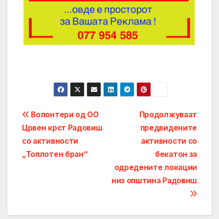
Post
Волонтери од ОО
Продолжуваат
Црвен крст Радовиш
предвидените
navigation
со активности
активности со
„Топлотен бран“
бекатон за
одредените локации
низ општина Радовиш