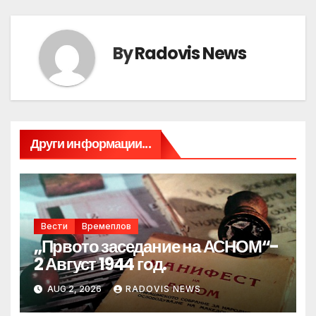
By
Radovis News
Други информации...
Вести
Времеплов
„Првото заседание на АСНОМ“-
2 Август 1944 год.
AUG 2, 2026
RADOVIS NEWS