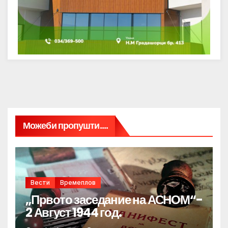
Можеби пропушти....
Вести
Времеплов
„Првото заседание на АСНОМ“-
2 Август 1944 год.