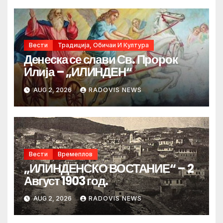
Вести
Традиција, Обичаи И Култура
Денеска се слави Св. Пророк
Илија – „ИЛИНДЕН“
AUG 2, 2026
RADOVIS NEWS
Вести
Времеплов
„ИЛИНДЕНСКО ВОСТАНИЕ“ – 2
Август 1903 год.
AUG 2, 2026
RADOVIS NEWS