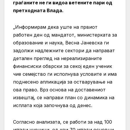
граѓаните не ги видоа ветените пари од
претходната Влада.
„Информирам дека уште на првиот
работен ден од мандатот, министерката за
образование и наука, Весна Јаневска ги
задолжи надлежните сектори да направат
детален преглед на нереализираните
финансиски обврски за секој еден ученик
чие семејство ги исполнува условите и има
поднесено апликација за остварување на
ова право. Врз основа на доставениот
извештај, се направи план со динамика на
исплата којa започнува од денес.
Согласно анализата, се работи за над 100
илјади ученици, од кои 70 илјади основци