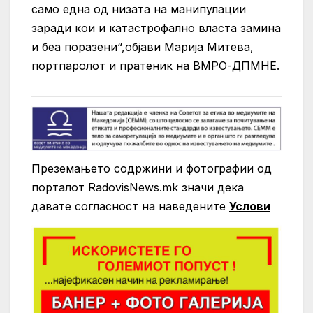
само една од низата на манипулации
заради кои и катастрофално власта замина
и беа поразени“,објави Марија Митева,
портпаролот и пратеник на ВМРО-ДПМНЕ.
Преземањето содржини и фотографии од
порталот RadovisNews.mk значи дека
давате согласност на нaведените
Услови