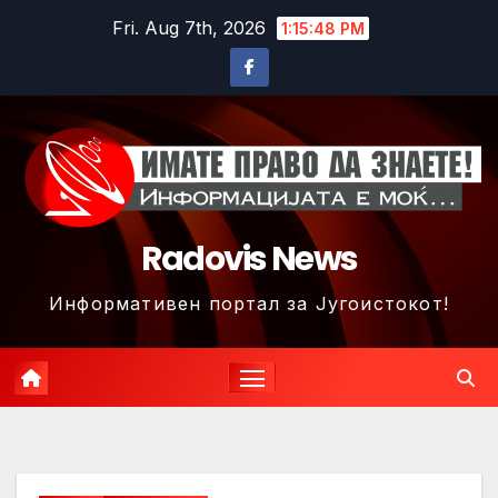
Skip
Fri. Aug 7th, 2026
1:15:51 PM
to
content
Radovis News
Информативен портал за Југоистокот!