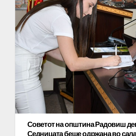
Советот на општина Радовиш ден
Седницата беше одржана во сала