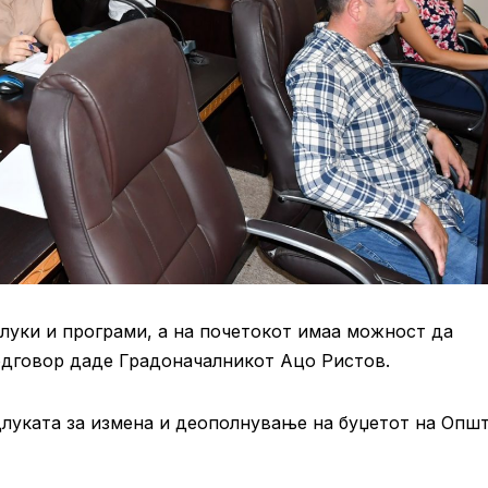
луки и програми, а на почетокот имаа можност да
дговор даде Градоначалникот Ацо Ристов.
луката за измена и деополнување на буџетот на Опш