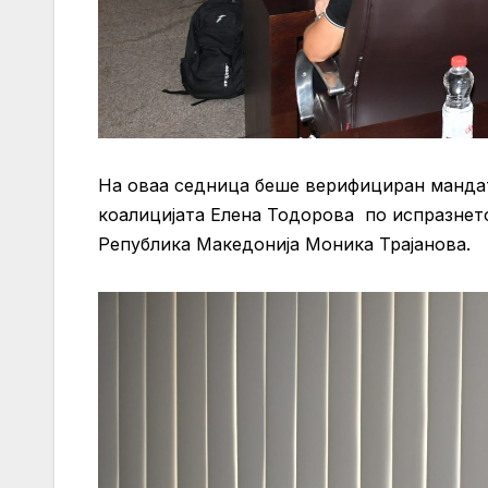
На оваа седница беше верифициран манда
коалицијата Елена Тодорова по испразнет
Република Македонија Моника Трајанова.