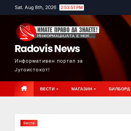
Skip
Sat. Aug 8th, 2026
2:53:53 PM
to
content
Radovis News
Информативен портал за
Југоистокот!
ВЕСТИ
МАГАЗИН
БИЛБОРД
Вести