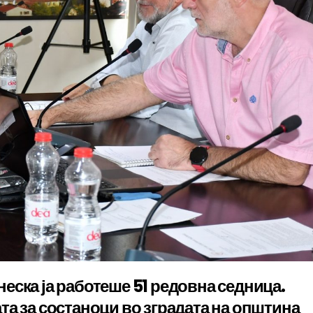
еска ја работеше 51 редовна седница.
та за состаноци во зградата на општина