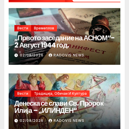
Вести
Времеплов
„Првото заседание на АСНОМ“-
2 Август 1944 год.
02/08/2026
RADOVIS NEWS
Вести
Традиција, Обичаи И Култура
Денеска се слави Св. Пророк
Илија – „ИЛИНДЕН“
02/08/2026
RADOVIS NEWS