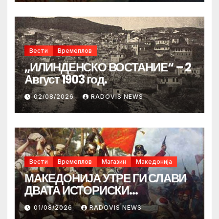
Вести
Времеплов
„ИЛИНДЕНСКО ВОСТАНИЕ“ – 2
Август 1903 год.
02/08/2026
RADOVIS NEWS
Вести
Времеплов
Магазин
Македонија
МАКЕДОНИЈА УТРЕ ГИ СЛАВИ
ДВАТА ИСТОРИСКИ
ИЛИНДЕНА!
01/08/2026
RADOVIS NEWS