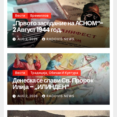
Вести
Времеплов
„Првото заседание на АСНОМ“-
2 Август 1944 год.
AUG 2, 2026
RADOVIS NEWS
Вести
Традиција, Обичаи И Култура
Денеска се слави Св. Пророк
Илија – „ИЛИНДЕН“
AUG 2, 2026
RADOVIS NEWS