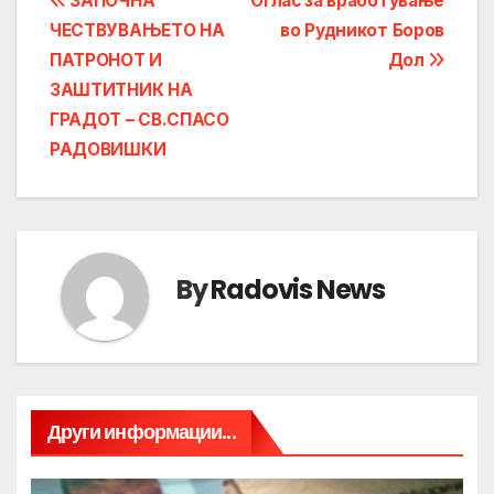
Post
ЗАПОЧНА
Оглас за вработување
ЧЕСТВУВАЊЕТО НА
во Рудникот Боров
navigation
ПАТРОНОТ И
Дол
ЗАШТИТНИК НА
ГРАДОТ – СВ.СПАСО
РАДОВИШКИ
By
Radovis News
Други информации...