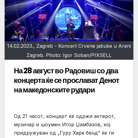
14.02.2023., Zagreb - Koncert Crvene jabuke u Areni
Zagreb. Photo: Igor Soban/PIXSELL
На 28 август во Радовиш со два
концерта ќе се прослават Денот
на македонските рудари
Од 21 часот, концерт ќе одржи актерот,
музичар и шоумен Игор Џамбазов, кој
придружуван од „Гуру Харе бенд“ ќе ги