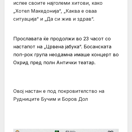
испее своите најголеми хитови, како
„Хотел Македонија“, „Каква е оваа
ситуација“ и „Да си жив и здрав“.
Прославата ќе продолжи во 23 часот со
настапот на „Црвена јабука“. Босанската
поп-рок група неодамна имаше концерт во
Охрид пред полн Антички театар.
Овој настан е под покровителство на
Рудниците Бучим и Боров Дол