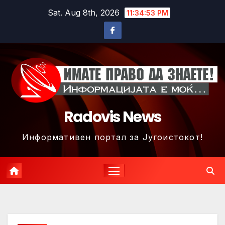
Skip
Sat. Aug 8th, 2026
11:34:56 PM
to
content
Radovis News
Информативен портал за Југоистокот!