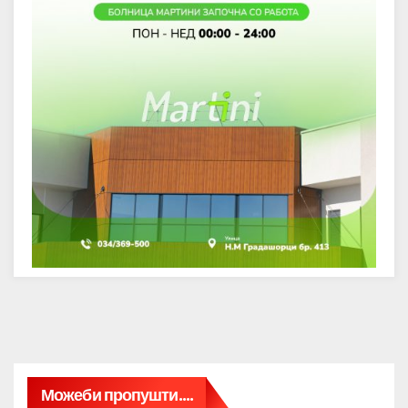
Можеби пропушти....