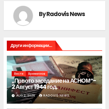
By
Radovis News
Други информации...
Вести
Времеплов
„Првото заседание на АСНОМ“-
2 Август 1944 год.
AUG 2, 2026
RADOVIS NEWS