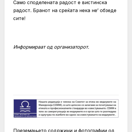
Само споделената радост е вистинска
радост. Бранот на среќата нека не’ обзеде
сите!
Информираат од организаторот.
Преземањето содржини и фотографии од