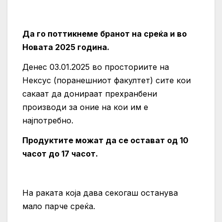
Да го поттикнеме бранот на среќа и во
Новата 2025 година.
Денес 03.01.2025 во просториите на
Нексус (поранешниот факултет) сите кои
сакаат да донираат прехранбени
производи за оние на кои им е
најпотребно.
Продуктите можат да се остават од 10
часот до 17 часот.
На раката која дава секогаш останува
мало парче среќа.