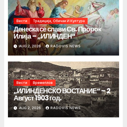
Вести
Традиција, Обичаи И Култура
Денеска се слави Св. Пророк
Илија – „ИЛИНДЕН“
AUG 2, 2026
RADOVIS NEWS
Вести
Времеплов
„ИЛИНДЕНСКО ВОСТАНИЕ“ – 2
Август 1903 год.
AUG 2, 2026
RADOVIS NEWS