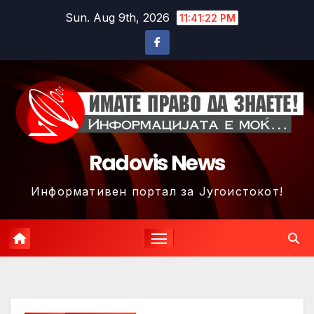
Skip
Sun. Aug 9th, 2026
11:41:24 PM
to
content
Radovis News
Информативен портал за Југоистокот!