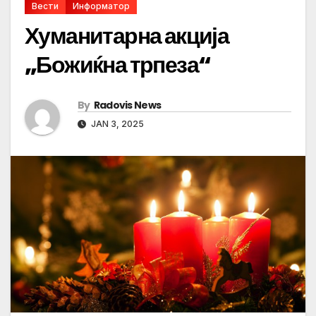
Вести
Информатор
Хуманитарна акција
„Божиќна трпеза“
By
Radovis News
JAN 3, 2025