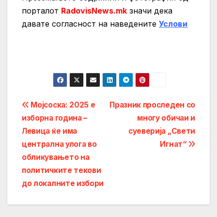
порталот
RadovisNews.mk
значи дека
давате согласност на нaведените
Услови
Post
Мојсоска: 2025 е
Празник проследен со
изборна година –
многу обичаи и
navigation
Левица ќе има
суеверија „Свети
централна улога во
Игнат“
обликувањето на
политичките текови
до локалните избори