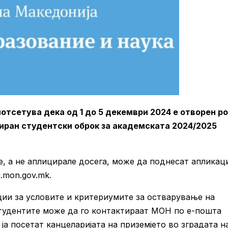
отсетува дека од 1 до 5 декември 2024 е отворен р
ниран студентски оброк за академската 2024/2025
е, а не аплицирале досега, може да поднесат апликаци
i.mon.gov.mk.
ии за условите и критериумите за остварување на
тудентите може да го контактираат МОН по е-пошта
ја посетат канцеларијата на приземјето во зградата н