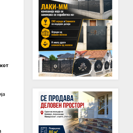
окот
ја
а