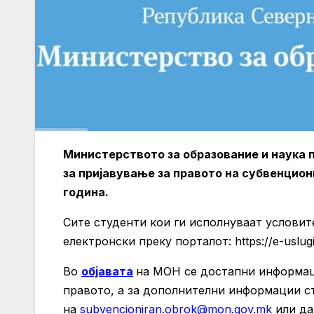
Министерството за образование и наука п
за пријавување за правото на субвенцио
година.
Сите студенти кои ги исполнуваат условит
електронски преку порталот: https://e-uslug
Во
објавата
на МОН се достапни информац
правото, а за дополнителни информации с
на
subvencioniran.obrok@mon.gov.mk
или да 