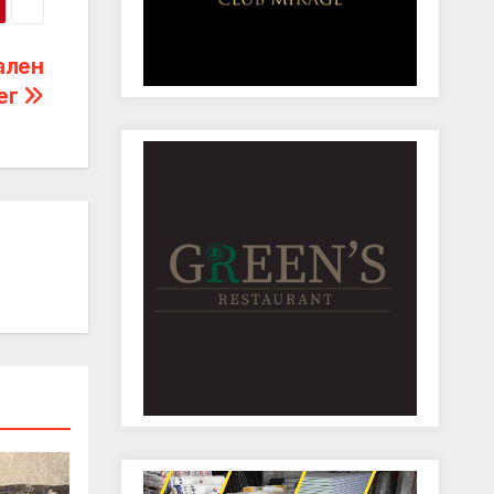
ален
ег