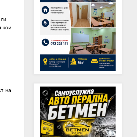
 ги
и кои
ст на