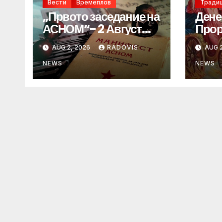
Вести
Времеплов
Традиц
„Првото заседание на
Дене
АСНОМ“- 2 Август
Прор
1944 год.
„ИЛ
AUG 2, 2026
RADOVIS
AUG 2
NEWS
NEWS