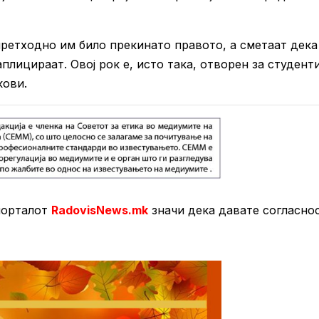
ретходно им било прекинато правото, а сметаат дека
лицираат. Овој рок е, исто така, отворен за студент
кови.
порталот
RadovisNews.mk
значи дека давате согласно