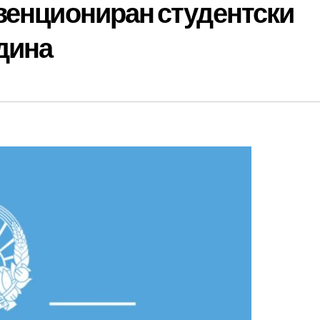
венциониран студентски
одина