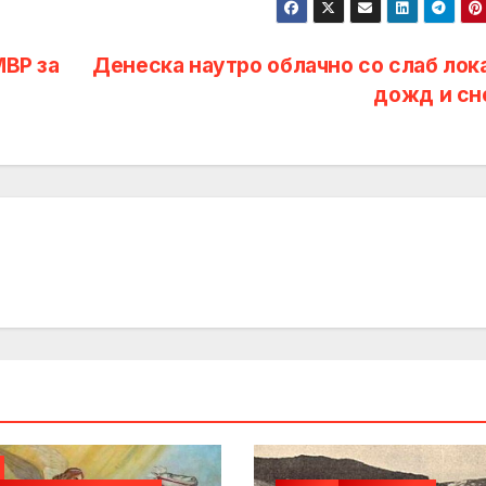
МВР за
Денеска наутро облачно со слаб лок
дожд и сн