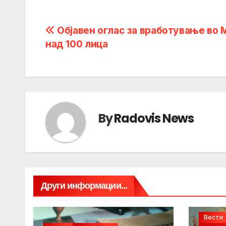
Post
Објавен оглас за вработување во 
над 100 лица
navigation
By
Radovis News
Други информации...
Вести