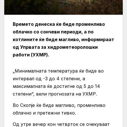
Времето денеска ќе биде променливо
облачно со сончеви периоди, а по
котлините ќе биде магливо, информираат
од Упрвата за хидрометеоролошки
работи (УХМР).
„Минималната температура ќе биде во
интервал од -3 до 4 степени, а
максималната ќе достигне од 5 до 14
степени“, вели прогнозата на УХМР.
Во Скопје ќе биде магливо, променливо
облачно и претежни тивко.
Од утре вечер кон четврток се очекуваат