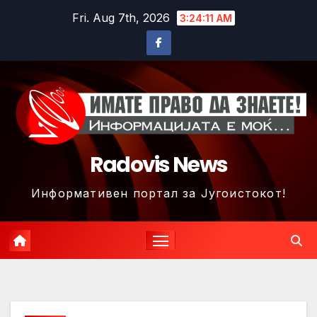
Skip
Fri. Aug 7th, 2026
3:24:13 AM
to
content
Radovis News
Информативен портал за Југоистокот!