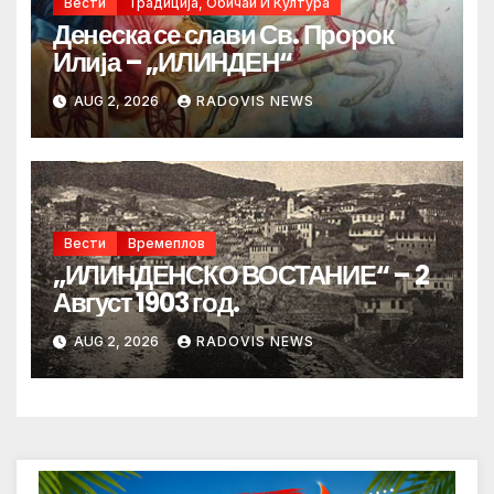
Вести
Традиција, Обичаи И Култура
Денеска се слави Св. Пророк
Илија – „ИЛИНДЕН“
AUG 2, 2026
RADOVIS NEWS
Вести
Времеплов
„ИЛИНДЕНСКО ВОСТАНИЕ“ – 2
Август 1903 год.
AUG 2, 2026
RADOVIS NEWS