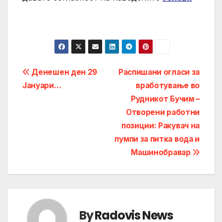
Post
Денешен ден 29
Распишани огласи за
Јануари…
вработување во
navigation
Рудникот Бучим –
Отворени работни
позиции: Ракувач на
пумпи за питка вода и
Машинобравар
By
Radovis News