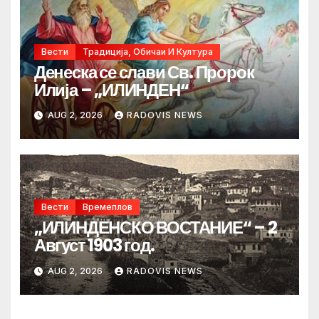
Вести
Традиција, Обичаи И Култура
Денеска се слави Св. Пророк
Илија – „ИЛИНДЕН“
AUG 2, 2026
RADOVIS NEWS
Вести
Времеплов
„ИЛИНДЕНСКО ВОСТАНИЕ“ – 2
Август 1903 год.
AUG 2, 2026
RADOVIS NEWS