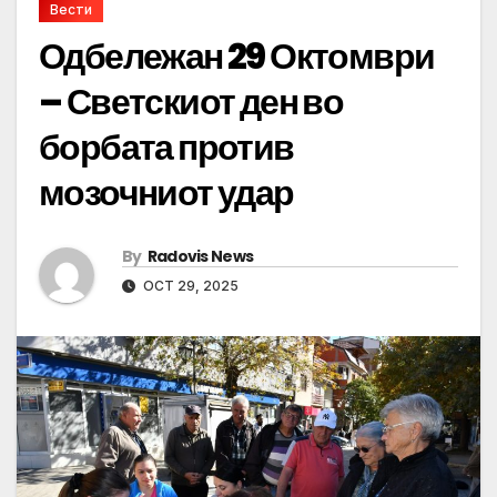
Вести
Одбележан 29 Октомври
– Светскиот ден во
борбата против
мозочниот удар
By
Radovis News
OCT 29, 2025