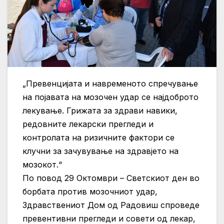
„Превенцијата и навременото спречување
на појавата на мозочен удар се најдоброто
лекување. Грижата за здрави навики,
редовните лекарски прегледи и
контролата на ризичните фактори се
клучни за зачувување на здравјето на
мозокот.“
По повод 29 Октомври – Светскиот ден во
борбата против мозочниот удар,
Здравствениот Дом од Радовиш спроведе
превентивни прегледи и совети од лекар,