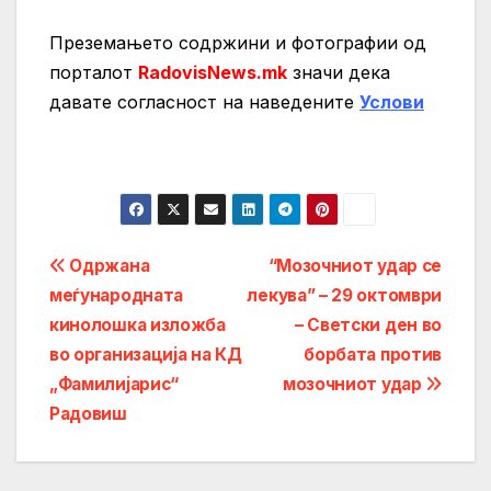
Преземањето содржини и фотографии од
порталот
RadovisNews.mk
значи дека
давате согласност на нaведените
Услови
Post
Одржана
“Мозочниот удар се
меѓународната
лекува” – 29 октомври
navigation
кинолошка изложба
– Светски ден во
во организација на КД
борбата против
„Фамилијарис“
мозочниот удар
Радовиш