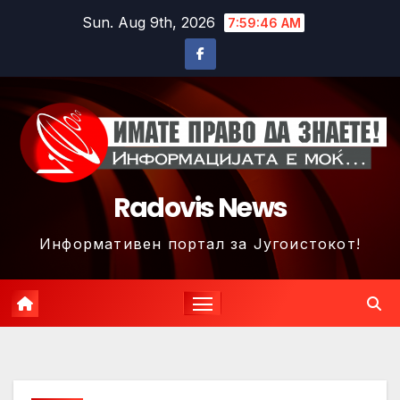
Skip
Sun. Aug 9th, 2026
7:59:49 AM
to
content
Radovis News
Информативен портал за Југоистокот!