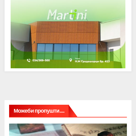
Можеби пропушти....