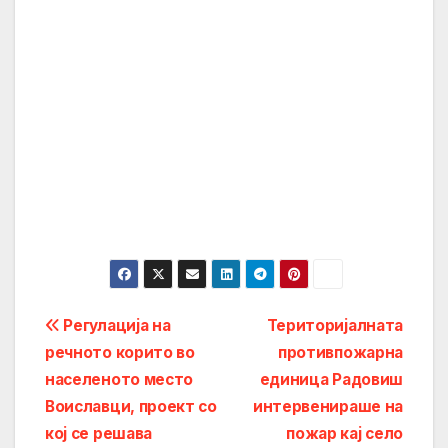
Post
Регулација на
Територијалната
речното корито во
противпожарна
navigation
населеното место
единица Радовиш
Воиславци, проект со
интервенираше на
кој се решава
пожар кај село