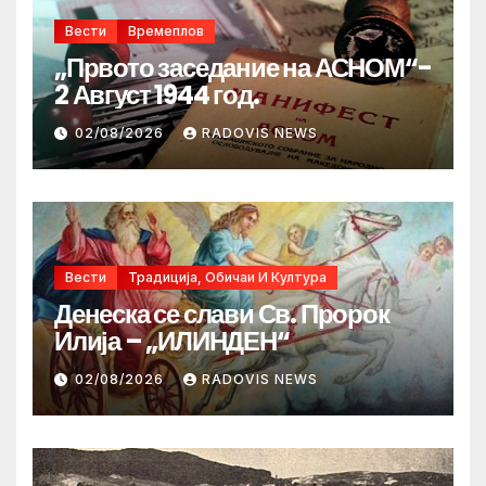
Вести
Времеплов
„Првото заседание на АСНОМ“-
2 Август 1944 год.
02/08/2026
RADOVIS NEWS
Вести
Традиција, Обичаи И Култура
Денеска се слави Св. Пророк
Илија – „ИЛИНДЕН“
02/08/2026
RADOVIS NEWS