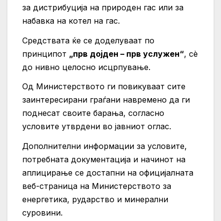
за дистрибуција на природен гас или за
набавка на котел на гас.
Средствата ќе се доделуваат по
принципот
„прв дојден – прв услужен“
, сè
до нивно целосно исцрпување.
Од Министерството ги повикуваат сите
заинтересирани граѓани навремено да ги
поднесат своите барања, согласно
условите утврдени во јавниот оглас.
Дополнителни информации за условите,
потребната документација и начинот на
аплицирање се достапни на официјалната
веб-страница на Министерството за
енергетика, рударство и минерални
суровини.