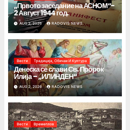
„Првото заседание на АСНОМ“-
2 Август 1944 год.
AUG 2, 2026
RADOVIS NEWS
Вести
Традиција, Обичаи И Култура
Денеска се слави Св. Пророк
Илија – „ИЛИНДЕН“
AUG 2, 2026
RADOVIS NEWS
Вести
Времеплов