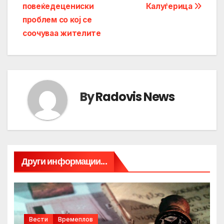
повеќедецениски
Калуѓерица
проблем со кој се
соочуваа жителите
By
Radovis News
Други информации...
Вести
Времеплов