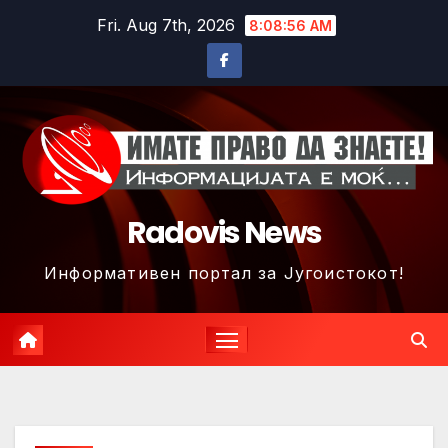
Skip
Fri. Aug 7th, 2026
8:08:59 AM
to
content
Radovis News
Информативен портал за Југоистокот!