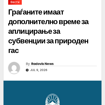
Вести
Граѓаните имаат
дополнително време за
аплицирање за
субвенции за природен
гас
By
Radovis News
JUL 9, 2026