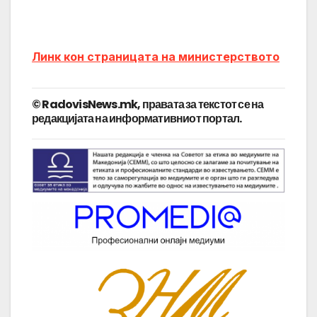
Линк кон страницата на министерството
© RadovisNews.mk, правата за текстот се на
редакцијата на информативниот портал.